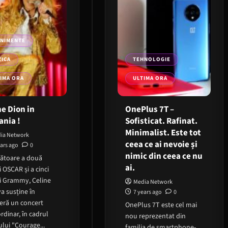
ENIMENTE
ICA
TEHNOLOGIE
IMA ORA
ULTIMA ORA
ne Dion in
OnePlus 7T –
nia !
Sofisticat. Rafinat.
Minimalist. Este tot
ia Network
ceea ce ai nevoie și
ears ago
0
nimic din ceea ce nu
gătoare a două
ai.
 OSCAR și a cinci
i Grammy, Celine
Media Network
a susține în
7 years ago
0
eră un concert
OnePlus 7T este cel mai
rdinar, în cadrul
nou reprezentat din
lui "Courage...
familia de smartphone-