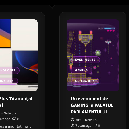
EVENIMENTE
HNOLOGIE
GAMING
IMA ORA
ULTIMA ORA
lus TV anunţat
Un eveniment de
al
GAMING in PALATUL
PARLAMENTULUI
ia Network
ears ago
0
Media Network
7 years ago
0
us a anunţat mult