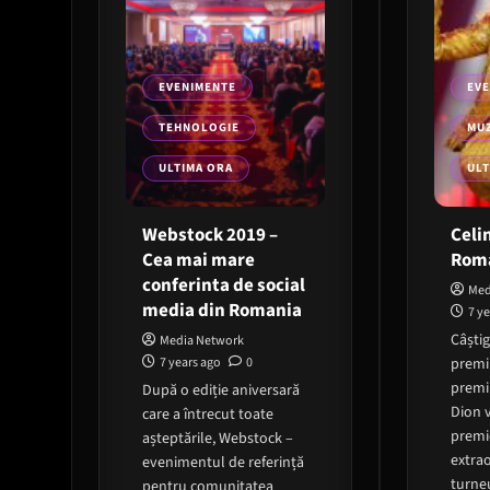
EVENIMENTE
EV
TEHNOLOGIE
MUZ
ULTIMA ORA
ULT
Webstock 2019 –
Celi
Cea mai mare
Roma
conferinta de social
Med
media din Romania
7 y
Câști
Media Network
7 years ago
0
premii
premi
După o ediție aniversară
Dion v
care a întrecut toate
premi
așteptările, Webstock –
extrao
evenimentul de referință
turneu
pentru comunitatea