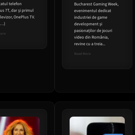
atul telefon
Bucharest Gaming Week,
s 7T, dar şi primul
evenimentul dedicat
levizor, OnePlus TV.
industriei de game
e…)
development și
pasionaților de jocuri
Read
More
video din România,
more
revine cu a treia...
about
OnePlus
Read
Read More
TV
more
anunţat
about
oficial
Un
eveniment
de
GAMING
in
PALATUL
PARLAMENTULUI