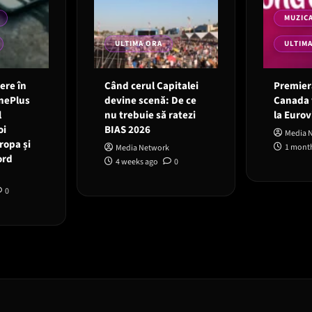
MUZIC
ULTIMA ORA
ULTIM
 ere în
Când cerul Capitalei
Premieră
OnePlus
devine scenă: De ce
Canada 
l
nu trebuie să ratezi
la Eurov
oi
BIAS 2026
Media 
ropa și
1 mont
Media Network
ord
4 weeks ago
0
0