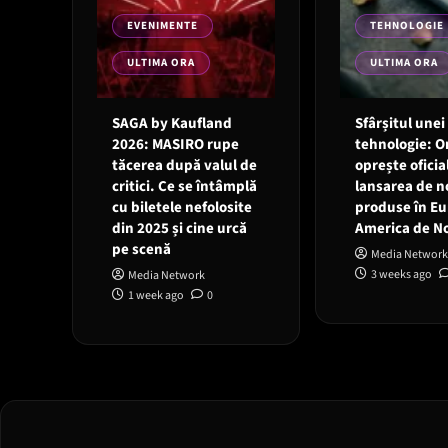
EVENIMENTE
TEHNOLOGIE
ULTIMA ORA
ULTIMA ORA
SAGA by Kaufland
Sfârșitul unei
2026: MASIRO rupe
tehnologie: 
tăcerea după valul de
oprește oficia
critici. Ce se întâmplă
lansarea de n
cu biletele nefolosite
produse în Eu
din 2025 și cine urcă
America de N
pe scenă
Media Network
3 weeks ago
Media Network
1 week ago
0