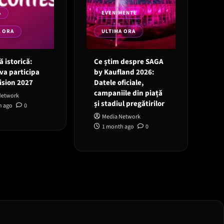
A
EVENIMENTE
A ORA
ULTIMA ORA
 istorică:
Ce știm despre SAGA
va participa
by Kaufland 2026:
ision 2027
Datele oficiale,
campaniile din piață
Network
și stadiul pregătirilor
h ago
0
Media Network
1 month ago
0