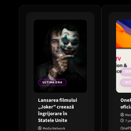
TE
ULTIMA ORA
ULT
Lansarea filmului
OneP
„Joker” creează
ofici
îngrijorare în
Med
Statele Unite
7 y
OnePl
Media Network