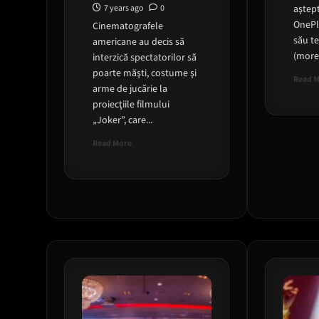
7 years ago
0
aştept
OnePlu
Cinematografele
său te
americane au decis să
(mor
interzică spectatorilor să
poarte măşti, costume şi
Read 
arme de jucărie la
proiecţiile filmului
„Joker”, care...
Read
Read More
more
about
Lansarea
filmului
„Joker”
creează
îngrijorare
în
Statele
Unite