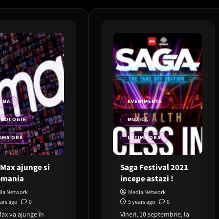
EMA
EVENIMENTE
HNOLOGIE
MUZICA
IMA ORA
ULTIMA ORA
Max ajunge si
Saga Festival 2021
omania
incepe astazi !
ia Network
Media Network
ears ago
0
5 years ago
0
ax va ajunge în
Vineri, 10 septembrie, la