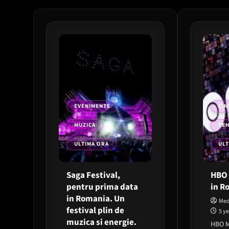
EVENIMENTE
CIN
MUZICA
TE
ULTIMA ORA
ULT
Saga Festival,
HBO 
pentru prima data
in R
in Romania. Un
Med
festival plin de
5 y
muzica si energie.
HBO M