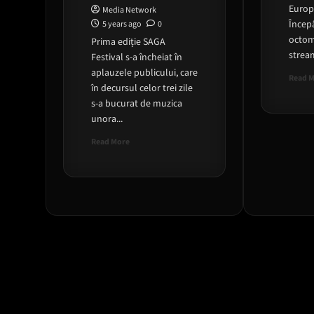
Europ
Media Network
Încep
5 years ago
0
octomb
Prima ediție SAGA
stream
Festival s-a încheiat în
aplauzele publicului, care
Read 
în decursul celor trei zile
s-a bucurat de muzica
unora...
Read
Read More
more
about
Saga
Festival,
pentru
prima
data
in
Romania.
Un
festival
plin
de