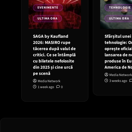
EVENIMENTE
TEHNOLOGIE
ULTIMA ORA
ULTIMA ORA
SAGA by Kaufland
Sfârșitul unei
2026: MASIRO rupe
tehnologie: 
tăcerea după valul de
oprește oficia
critici. Ce se întâmplă
lansarea de n
cu biletele nefolosite
produse în Eu
din 2025 și cine urcă
America de N
pe scenă
Media Network
3 weeks ago
Media Network
1 week ago
0