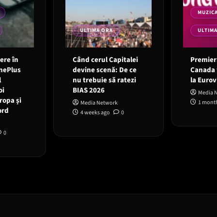
MUZIC
ULTIMA ORA
ULTIM
 ere în
Când cerul Capitalei
Premieră
OnePlus
devine scenă: De ce
Canada 
l
nu trebuie să ratezi
la Eurov
oi
BIAS 2026
Media 
ropa și
1 mont
Media Network
ord
4 weeks ago
0
0