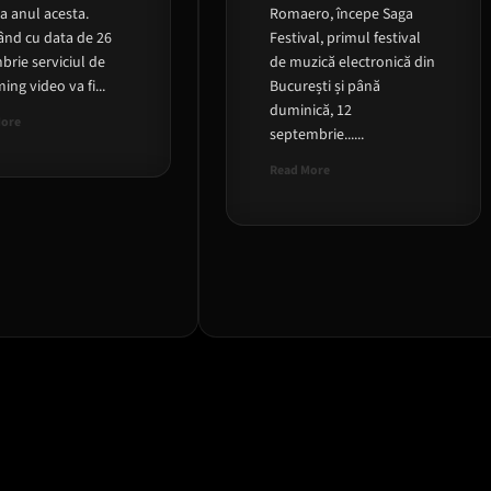
a anul acesta.
Romaero, începe Saga
ând cu data de 26
Festival, primul festival
rie serviciul de
de muzică electronică din
ing video va fi...
București și până
duminică, 12
Read
More
septembrie......
more
about
Read
Read More
HBO
more
Max
about
ajunge
Saga
si
Festival
in
2021
Romania
incepe
astazi
!