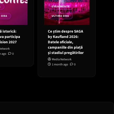
A
EVENIMENTE
A ORA
ULTIMA ORA
 istorică:
Ce știm despre SAGA
va participa
by Kaufland 2026:
ision 2027
Datele oficiale,
campaniile din piață
Network
și stadiul pregătirilor
h ago
0
Media Network
1 month ago
0