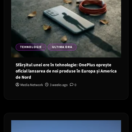
TEHNOLOGIE
ULTIMA ORA
Sfârșitul unei ere în tehnologie: OnePlus oprește
oficial lansarea de noi produse în Europa și America
de Nord
Media Network
3 weeks ago
0