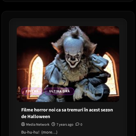
de
saptamana
asta,
pe
care
sa
nu
le
ratezi
CINEMA
ULTIMA ORA
Filme horror noi ca sa tremuri în acest sezon
de Halloween
Media Network
7 years ago
0
Bu-hu-hu! (more…)