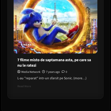
CINEMA
7 filme misto de saptamana asta, pe care sa
nu le ratezi
Media Network
7 years ago
0
L-au "reparat" intr-un sfarsit pe Sonic. (more…)
Read
Read More
more
about
7
filme
misto