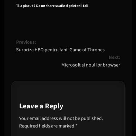
Ti-a placut ? Da un share sa afle si prietenii tai!!
Post
Previous:
Surpriza HBO pentru fanii Game of Thrones
navigation
Next:
Microsoft si noul lor browser
Leave a Reply
Your email address will not be published.
Required fields are marked
*