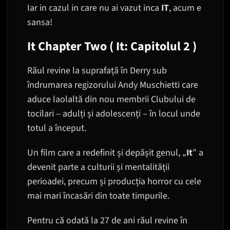
Iar in cazul in care nu ai vazut inca
IT
, acum e
sansa!
It Chapter Two ( It: Capitolul 2 )
Răul revine la suprafață în Derry sub
îndrumarea regizorului Andy Muschietti care
aduce laolaltă din nou membrii Clubului de
tocilari – adulți și adolescenți – în locul unde
totul a început.
Un film care a redefinit și depășit genul, „
It
” a
devenit parte a culturii și mentalității
perioadei, precum și producția horror cu cele
mai mari încasări din toate timpurile.
Pentru că odată la 27 de ani răul revine în