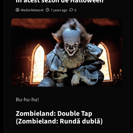
în acest sezon de Halloween
Media Network
7 years ago
0
Bu-hu-hu!
Zombieland: Double Tap
(Zombieland: Rundă dublă)