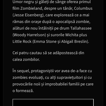
Umor negru și găleți de sânge oferea primul
film Zombieland, despre un tânăr, Columbus
(Jesse Eisenberg), care explorează ce a mai
rămas din orașe după o apocalipsă zombie,
alături de nou întâlniții pe drum Tallahassee
(Woody Harrelson) și surorile Wichita plus
Little Rock (Emma Stone și Abigail Breslin).
Cei patru cautau să se adăpostească din
calea zombilor.
În sequel, protagoniștii vor avea de-a face cu
zombies evoluați, cu alți supraviețuitori și cu
provocările noii și improbabilei familii pe care
o formează.