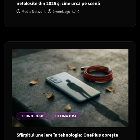
nefolosite din 2025 și cine urcă pe scenă
Media Network
1 week ago
0
TEHNOLOGIE
ULTIMA ORA
Sfârșitul unei ere în tehnologie: OnePlus oprește