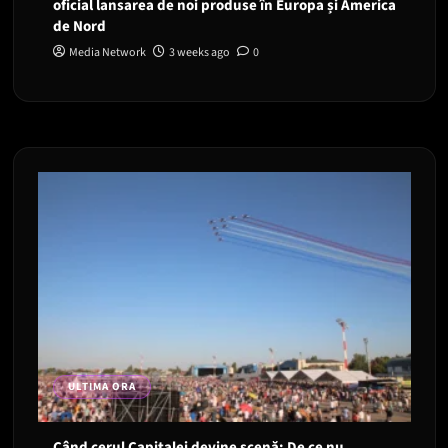
oficial lansarea de noi produse în Europa și America
de Nord
Media Network
3 weeks ago
0
ULTIMA ORA
Când cerul Capitalei devine scenă: De ce nu