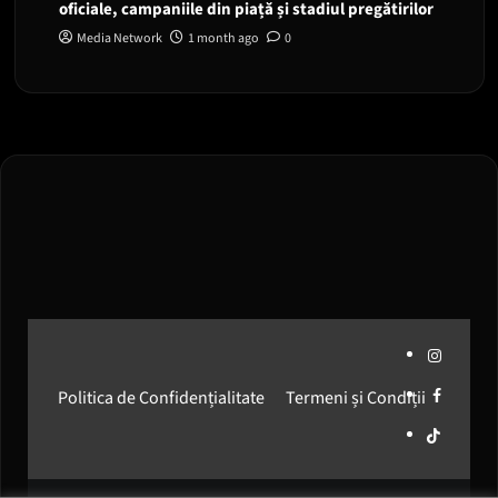
oficiale, campaniile din piață și stadiul pregătirilor
Media Network
1 month ago
0
Instagram
Facebook
Politica de Confidențialitate
Termeni și Condiții
Media
Network