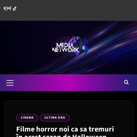
Skip
Instagram
Facebook
Media
to
content
Network
Romania
Primary
Menu
CINEMA
ULTIMA ORA
Filme horror noi ca sa tremuri