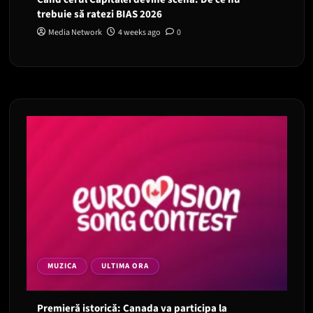
trebuie să ratezi BIAS 2026
Media Network
4 weeks ago
0
MUZICA
ULTIMA ORA
Premieră istorică: Canada va participa la