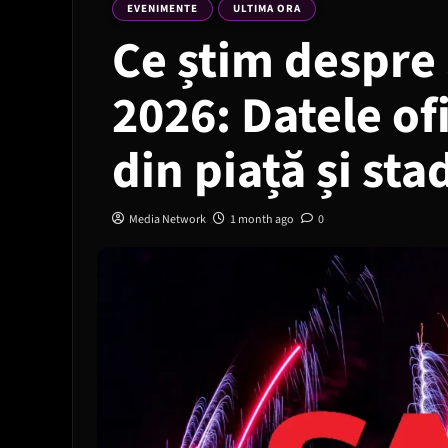
EVENIMENTE
ULTIMA ORA
Ce știm despre
2026: Datele of
din piață și sta
Media Network
1 month ago
0