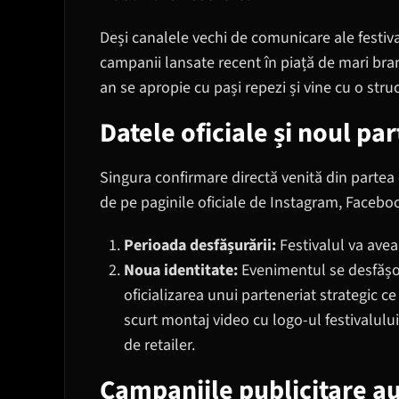
Deși canalele vechi de comunicare ale festiv
campanii lansate recent în piață de mari br
an se apropie cu pași repezi și vine cu o stru
Datele oficiale și noul pa
Singura confirmare directă venită din partea o
de pe paginile oficiale de Instagram, Facebook
Perioada desfășurării:
Festivalul va ave
Noua identitate:
Evenimentul se desfăș
oficializarea unui parteneriat strategic c
scurt montaj video cu logo-ul festivalulu
de retailer.
Campaniile publicitare au p