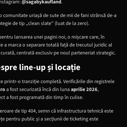
Instagram:
@sagabykaufland
.
u o comunitate uriașă de sute de mii de fani strânsă de-a
egie de tip „clean slate” (luat de la zero).
pentru lansarea unei pagini noi, o mișcare care, în
de a marca o separare totală față de trecutul juridic al
urată, centrată exclusiv pe noul parteneriat strategic.
spre line-up și locație
printr-o tranziție completă. Verificările din registrele
.ro
a fost securizată încă din luna
aprilie 2026
,
ct a fost programată din timp în culise.
roare de tip 404, semn că infrastructura tehnică este
ețe pentru public și a secțiunii de ticketing este