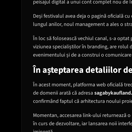
peisajul digital a unui cont complet nou de 
Deși festivalul avea deja o pagină oficială c
lungul anilor, noul management a ales o strat
În loc să folosească vechiul canal, s-a optat 
viziunea specialiștilor în branding, are rolul 
evenimentului și de a construi o comunicare c
În așteptarea detaliilor de
În acest moment, platforma web oficială trece 
de domenii arată că adresa
sagabykaufland
confirmând faptul că arhitectura noului proie
Momentan, accesarea link-ului returnează o e
în curs de dezvoltare, iar lansarea noii interf
iminentă.