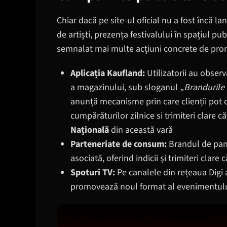
Chiar dacă pe site-ul oficial nu a fost încă la
de artiști, prezența festivalului în spațiul pub
semnalat mai multe acțiuni concrete de pro
Aplicația Kaufland:
Utilizatorii au obser
a magazinului, sub sloganul
„Brandurile 
anunță mecanisme prin care clienții pot ob
cumpărăturilor zilnice si trimiteri clare
Națională
din această vară
Parteneriate de consum:
Brandul de pani
asociată, oferind indicii și trimiteri clar
Spoturi TV:
Pe canalele din rețeaua Digi 
promovează noul format al evenimentulu