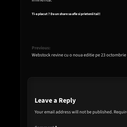
Ti-a placut ? Da un share sa afle si prietenii tai!!
Post
Previous:
Webstock revine cu o noua editie pe 23 octombrie
navigation
Leave a Reply
Your email address will not be published.
Requir