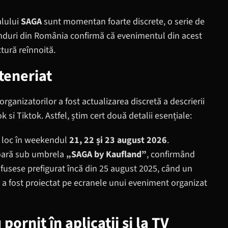
alului
SAGA
sunt momentan foarte discrete, o serie de
anduri din România confirmă că evenimentul din acest
ctură reînnoită.
rteneriat
rganizatorilor a fost actualizarea discretă a descrierii
 si Tiktok. Astfel, știm cert două detalii esențiale:
a loc în weekendul
21, 22 și 23 august 2026
.
oară sub umbrela
„SAGA by Kaufland”
, confirmând
e fusese prefigurat încă din 25 august 2025, când un
i a fost proiectat pe ecranele unui eveniment organizat
ornit în aplicații și la TV