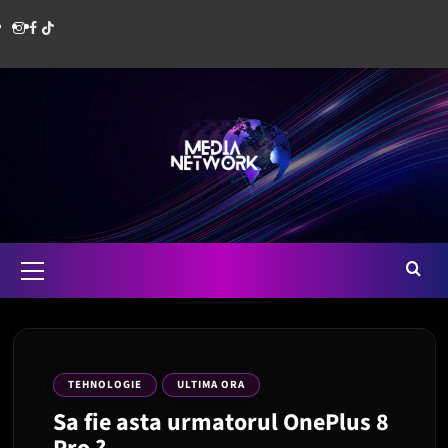
Skip
Instagram
Facebook
Media
to
content
Network
Romania
Primary
Menu
TEHNOLOGIE
ULTIMA ORA
Sa fie asta urmatorul OnePlus 8