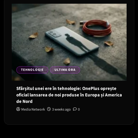
TEHNOLOGIE
ULTIMA ORA
Sfârșitul unei ere în tehnologie: OnePlus oprește
oficial lansarea de noi produse în Europa și America
de Nord
Media Network
3 weeks ago
0