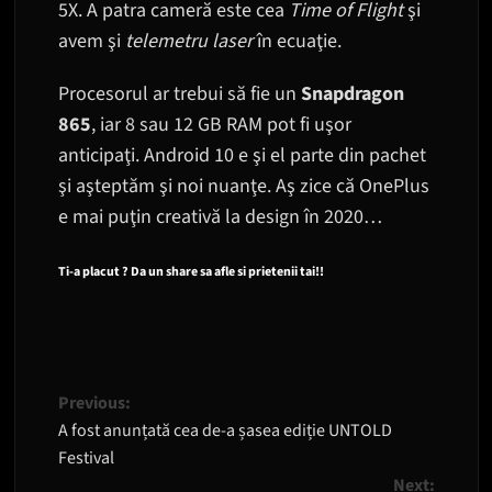
5X. A patra cameră este cea
Time of Flight
şi
avem şi
telemetru laser
în ecuaţie.
Procesorul ar trebui să fie un
Snapdragon
865
, iar 8 sau 12 GB RAM pot fi uşor
anticipaţi. Android 10 e şi el parte din pachet
şi aşteptăm şi noi nuanţe. Aş zice că OnePlus
e mai puţin creativă la design în 2020…
Ti-a placut ? Da un share sa afle si prietenii tai!!
Post
Previous:
A fost anunțată cea de-a șasea ediție UNTOLD
navigation
Festival
Next: