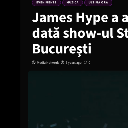
EVENIMENTE
MUZICA
ULTIMA ORA
James Hype a 
dată show-ul S
București
Media Network
3 years ago
0