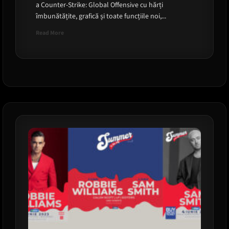
a Counter-Strike: Global Offensive cu hărți
îmbunătățite, grafică și toate funcțiile noi,...
Read
Read More
more
about
Valve
dezvăluie
actualizarea
Counter-
Strike
2:
Source
2