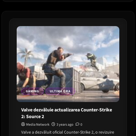
rolul
Harley
Quinn
GAMING
ULTIMA ORA
Valve dezvăluie actualizarea Counter-Strike
2: Source 2
Media Network
3 years ago
0
Valve a dezvăluit oficial Counter-Strike 2, o revizuire