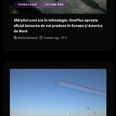
TEHNOLOGIE
ULTIMA ORA
Sfârșitul unei ere în tehnologie: OnePlus oprește
oficial lansarea de noi produse în Europa și America
de Nord
Media Network
3 weeks ago
0