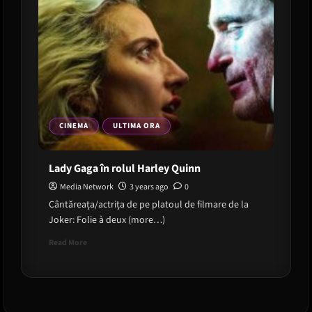
CINEMA
ULTIMA ORA
Lady Gaga în rolul Harley Quinn
Media Network
3 years ago
0
Cântăreața/actrița de pe platoul de filmare de la
Joker: Folie à deux (more…)
Read
Read More
more
about
Lady
Gaga
în