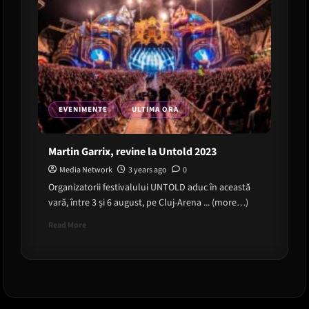
EVENIMENTE
ULTIMA ORA
Martin Garrix, revine la Untold 2023
Media Network
3 years ago
0
Organizatorii festivalului UNTOLD aduc în această
vară, între 3 și 6 august, pe Cluj-Arena ... (more…)
Read
Read More
more
about
Martin
Garrix,
revine
la