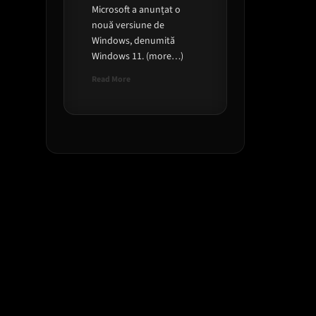
Microsoft a anunțat o
nouă versiune de
Windows, denumită
Windows 11. (more…)
Read
Read More
more
about
Microsoft
11,
o
combinatie
de
10
cu
MacOS