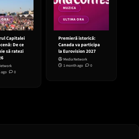
MUZICA
A ORA
ULTIMA ORA
ul Capitalei
Premieră istorică:
scenă: De ce
Canada va participa
ie să ratezi
la Eurovision 2027
26
Media Network
1 month ago
0
Network
 ago
0