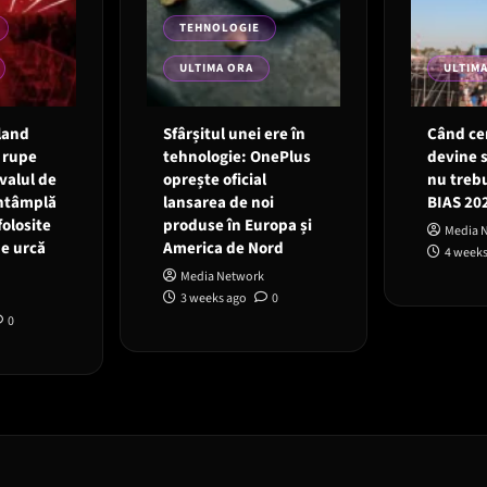
TEHNOLOGIE
ULTIMA ORA
ULTIM
land
Sfârșitul unei ere în
Când cer
 rupe
tehnologie: OnePlus
devine 
valul de
oprește oficial
nu trebu
 întâmplă
lansarea de noi
BIAS 20
folosite
produse în Europa și
Media 
ne urcă
America de Nord
4 weeks
Media Network
3 weeks ago
0
0