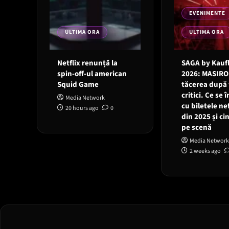
EVENIMENTE
ULTIMA ORA
ULTIMA ORA
Netflix renunță la
SAGA by Kauf
spin-off-ul american
2026: MASIRO
Squid Game
tăcerea după 
critici. Ce se
Media Network
cu biletele ne
20 hours ago
0
din 2025 și ci
pe scenă
Media Network
2 weeks ago