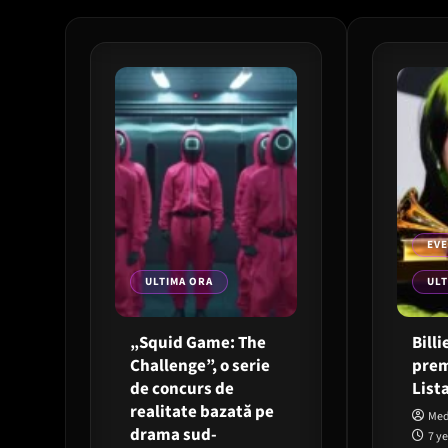
EV
ULTIMA ORA
ULT
„Squid Game: The
Billi
Challenge”, o serie
prem
de concurs de
List
realitate bazată pe
Med
drama sud-
7 y