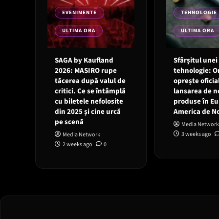
EVENIMENTE
TEHNOLOGIE
ULTIMA ORA
ULTIMA ORA
SAGA by Kaufland
Sfârșitul unei
2026: MASIRO rupe
tehnologie: 
tăcerea după valul de
oprește oficia
critici. Ce se întâmplă
lansarea de n
cu biletele nefolosite
produse în Eu
din 2025 și cine urcă
America de N
pe scenă
Media Network
3 weeks ago
Media Network
2 weeks ago
0