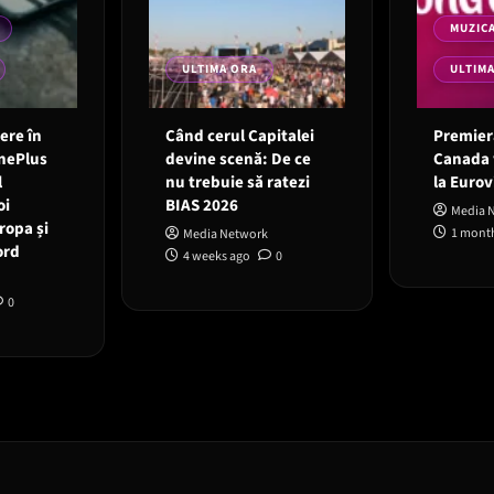
MUZIC
ULTIMA ORA
ULTIM
 ere în
Când cerul Capitalei
Premieră
OnePlus
devine scenă: De ce
Canada 
l
nu trebuie să ratezi
la Eurov
oi
BIAS 2026
Media 
ropa și
1 mont
Media Network
ord
4 weeks ago
0
0