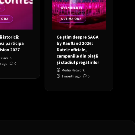
A
EVENIMENTE
A ORA
ULTIMA ORA
 istorică:
Ce știm despre SAGA
va participa
by Kaufland 2026:
ision 2027
Datele oficiale,
campaniile din piață
Network
și stadiul pregătirilor
h ago
0
Media Network
1 month ago
0