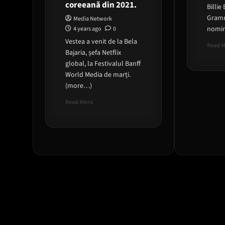
coreeană din 2021.
Billie 
Gramm
Media Network
nomin
4 years ago
0
Vestea a venit de la Bela
Read 
Bajaria, șefa Netflix
global, la Festivalul Banff
World Media de marți.
(more…)
Read
Read More
more
about
„Squid
Game:
The
Challenge”,
o
serie
de
concurs
de
realitate
bazată