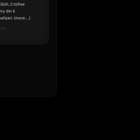
Eilish, 5 tofree
y din 6
alizari. (more…)
Read
More
more
about
Billie
Eilish
aduna
5
premii
Grammy.
Lista
castigatorilor