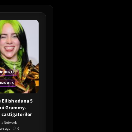
ENIMENTE
IMA ORA
e Eilish aduna 5
ii Grammy.
a castigatorilor
ia Network
ears ago
0