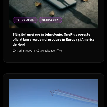
TEHNOLOGIE
ULTIMA ORA
Sfârșitul unei ere în tehnologie: OnePlus oprește
oficial lansarea de noi produse în Europa și America
de Nord
Media Network
3 weeks ago
0