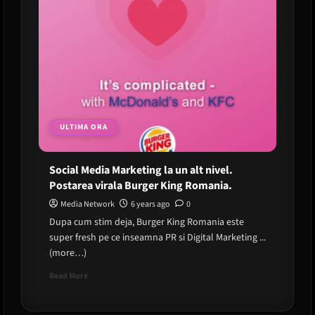
ULTIMA ORA
Social Media Marketing la un alt nivel.
Postarea virala Burger King Romania.
Media Network
6 years ago
0
Dupa cum stim deja, Burger King Romania este
super fresh pe ce inseamna PR si Digital Marketing ...
(more…)
Read
Read More
more
about
Social