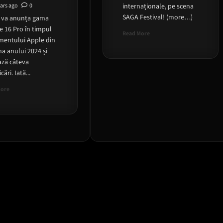
ears ago
0
internaționale, pe scena
SAGA Festival! (more…)
 va anunța gama
e 16 Pro în timpul
Read
Read More
mentului Apple din
more
a anului 2024 și
about
Noi
ză câteva
artisti
ări. Iată...
anuntati
Read
la
More
more
Saga
about
Festival
La
!
ce
sa
ne
asteptam
de
la
iPhone
16
din
aceasta
toamna