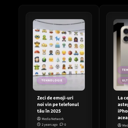
TE
TEHNOLOGIE
ULT
Zeci de emoji-uri
La c
noi vin pe telefonul
aste
tău în 2025
iPho
acea
Media Network
2 years ago
0
Med