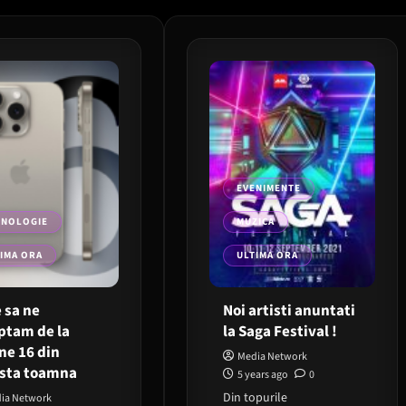
EVENIMENTE
HNOLOGIE
MUZICA
IMA ORA
ULTIMA ORA
e sa ne
Noi artisti anuntati
ptam de la
la Saga Festival !
ne 16 din
Media Network
sta toamna
5 years ago
0
Din topurile
ia Network