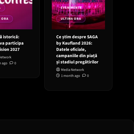
A
EVENIMENTE
A ORA
ULTIMA ORA
 istorică:
Ce știm despre SAGA
va participa
by Kaufland 2026:
ision 2027
Datele oficiale,
campaniile din piață
Network
și stadiul pregătirilor
h ago
0
Media Network
1 month ago
0