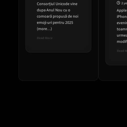
2 y
Consorțiul Unicode vine
dupa Anul Nou cu o
Apple
comoară propusă de noi
iPhon
emoji-uri pentru 2025
eveni
(more…)
toamn
urmea
Read
Read More
modific
more
about
Read 
Zeci
de
emoji-
uri
noi
vin
pe
telefonul
tău
în
2025