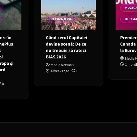
MUZIC
ULTIMA ORA
ULTIM
 ere în
Când cerul Capitalei
Premieră
OnePlus
devine scenă: De ce
Canada 
l
nu trebuie să ratezi
la Eurov
oi
BIAS 2026
Media 
ropa și
1 mont
Media Network
ord
4 weeks ago
0
0