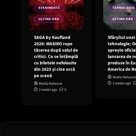
EVENIMENTE
TEHNOLOGIE
ULTIMA ORA
ULTIMA ORA
SAGA by Kaufland
Sfârșitul unei
2026: MASIRO rupe
tehnologie: 
tăcerea după valul de
oprește oficia
critici. Ce se întâmplă
lansarea de n
cu biletele nefolosite
produse în Eu
din 2025 și cine urcă
America de N
pe scenă
Media Network
3 weeks ago
Media Network
2 weeks ago
0