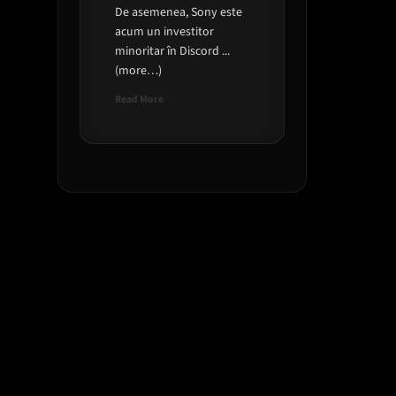
De asemenea, Sony este
acum un investitor
minoritar în Discord ...
(more…)
Read
Read More
more
about
PlayStation
anunta
parteneriatul
cu
Discord