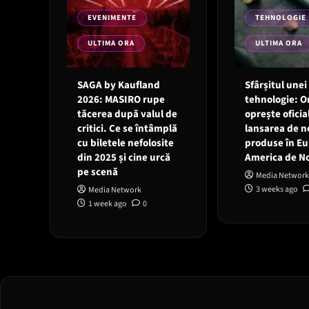
EVENIMENTE
TEHNOLOGIE
ULTIMA ORA
ULTIMA ORA
SAGA by Kaufland
Sfârșitul unei
2026: MASIRO rupe
tehnologie: 
tăcerea după valul de
oprește oficia
critici. Ce se întâmplă
lansarea de n
cu biletele nefolosite
produse în Eu
din 2025 și cine urcă
America de N
pe scenă
Media Network
3 weeks ago
Media Network
1 week ago
0