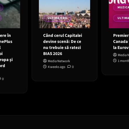
MUZIC
ULTIMA ORA
ULTIM
 ere în
Când cerul Capitalei
Premieră
OnePlus
devine scenă: De ce
Canada 
l
nu trebuie să ratezi
la Eurov
oi
BIAS 2026
Media 
ropa și
1 mont
Media Network
ord
4 weeks ago
0
0