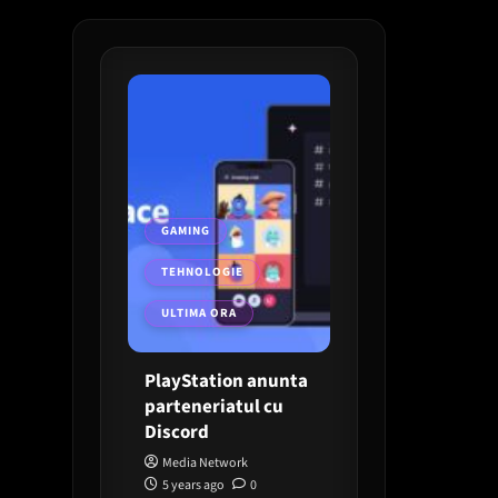
GAMING
TEHNOLOGIE
ULTIMA ORA
PlayStation anunta
parteneriatul cu
Discord
Media Network
5 years ago
0