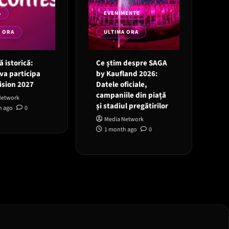
A
EVENIMENTE
A ORA
ULTIMA ORA
 istorică:
Ce știm despre SAGA
va participa
by Kaufland 2026:
ision 2027
Datele oficiale,
campaniile din piață
Network
și stadiul pregătirilor
h ago
0
Media Network
1 month ago
0