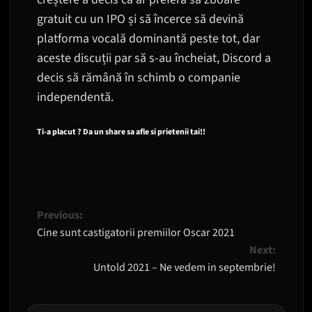
gratuit cu un IPO și să încerce să devină
platforma vocală dominantă peste tot, dar
aceste discuții par să s-au încheiat, Discord a
decis să rămână în schimb o companie
independentă.
Ti-a placut ? Da un share sa afle si prietenii tai!!
Post
Previous:
Cine sunt castigatorii premiilor Oscar 2021
navigation
Next:
Untold 2021 – Ne vedem in septembrie!