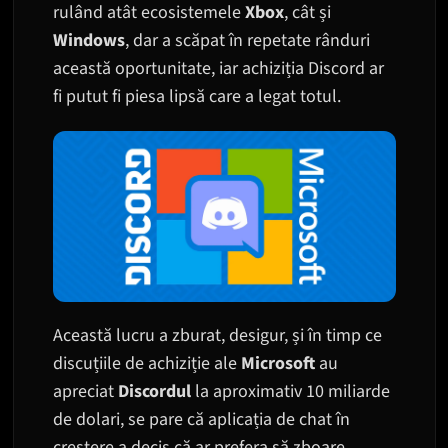
rulând atât ecosistemele
Xbox
, cât și
Windows
, dar a scăpat în repetate rânduri
această oportunitate, iar achiziția Discord ar
fi putut fi piesa lipsă care a legat totul.
Această lucru a zburat, desigur, și în timp ce
discuțiile de achiziție ale
Microsoft
au
apreciat
Discordul
la aproximativ 10 miliarde
de dolari, se pare că aplicația de chat în
creștere a decis că ar prefera să zboare