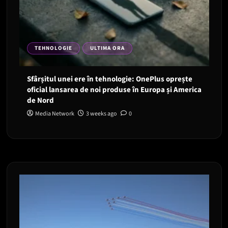
TEHNOLOGIE
ULTIMA ORA
Sfârșitul unei ere în tehnologie: OnePlus oprește
oficial lansarea de noi produse în Europa și America
de Nord
Media Network
3 weeks ago
0