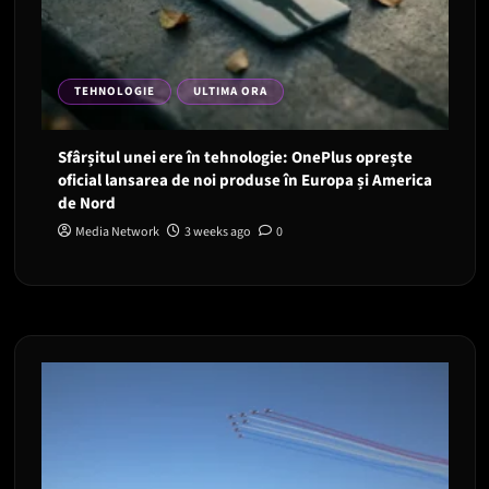
TEHNOLOGIE
ULTIMA ORA
Sfârșitul unei ere în tehnologie: OnePlus oprește
oficial lansarea de noi produse în Europa și America
de Nord
Media Network
3 weeks ago
0