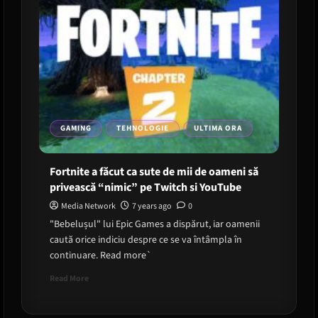
GAMING
TEHNOLOGIE
ULTIMA ORA
Fortnite a făcut ca sute de mii de oameni să
privească “nimic” pe Twitch si YouTube
Media Network
7 years ago
0
"Bebelușul" lui Epic Games a dispărut, iar oamenii
caută orice indiciu despre ce se va întâmpla în
continuare. Read more`
Read
Read More
more
about
Fortnite