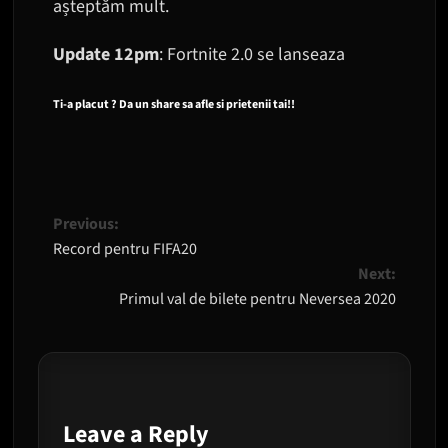
așteptăm mult.
Update 12pm
: Fortnite 2.0 se lanseaza
Ti-a placut ? Da un share sa afle si prietenii tai!!
Post
Previous:
Record pentru FIFA20
navigation
Next:
Primul val de bilete pentru Neversea 2020
Leave a Reply