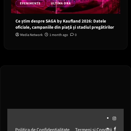
EVENIMENTE
ULTIMA ORA
Ce știm despre SAGA by Kaufland 2026: Datele
oficiale, campaniile din piață și stadiul pregătirilor
Media Network
1 month ago
0
Instagram
Facebook
Politica de Confidențialitate
Termeni și Condiții