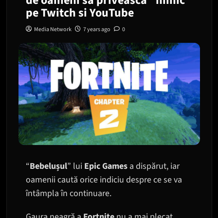
de oameni să privească “nimic”
pe Twitch si YouTube
Media Network
7 years ago
0
“
Bebelușul
” lui
Epic Games
a dispărut, iar
oamenii caută orice indiciu despre ce se va
întâmpla în continuare.
Gaura neagră a
Fortnite
nu a mai plecat