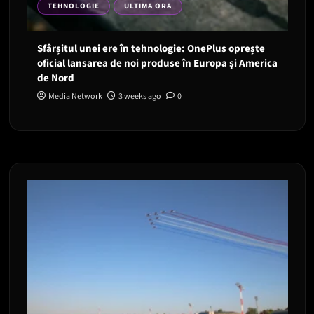
TEHNOLOGIE
ULTIMA ORA
Sfârșitul unei ere în tehnologie: OnePlus oprește
oficial lansarea de noi produse în Europa și America
de Nord
Media Network
3 weeks ago
0