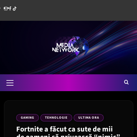
Skip
Instagram
Facebook
Media
to
content
Network
Romania
Primary
Menu
GAMING
TEHNOLOGIE
ULTIMA ORA
Fortnite a făcut ca sute de mii