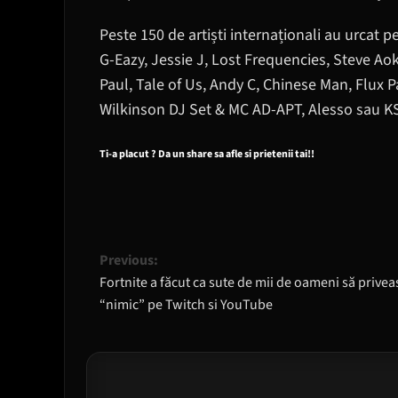
Peste 150 de artiști internaționali au urcat 
G-Eazy, Jessie J, Lost Frequencies, Steve Ao
Paul, Tale of Us, Andy C, Chinese Man, Flux 
Wilkinson DJ Set & MC AD-APT, Alesso sau 
Ti-a placut ? Da un share sa afle si prietenii tai!!
Post
Previous:
Fortnite a făcut ca sute de mii de oameni să privea
navigation
“nimic” pe Twitch si YouTube