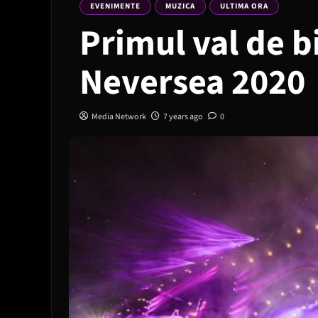
EVENIMENTE
MUZICA
ULTIMA ORA
Primul val de b
Neversea 2020
Media Network
7 years ago
0