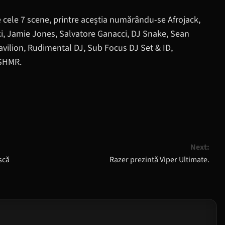
pe cele 7 scene, printre aceștia numărându-se Afrojack,
ki, Jamie Jones, Salvatore Ganacci, DJ Snake, Sean
Pavilion, Rudimental DJ, Sub Focus DJ Set & ID,
KSHMR.
Next:
scă
Razer prezintă Viper Ultimate.