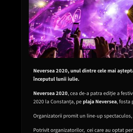
Neversea 2020, unul dintre cele mai așteptat
începutul lunii iulie.
Neversea 2020
, cea de-a patra ediție a festi
2020 la Constanța, pe
plaja Neversea
, fosta
Organizatorii promit un line-up spectaculos, 
Potrivit organizatorilor, cei care au optat p