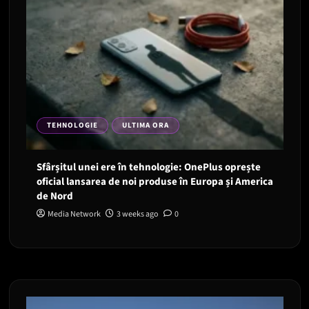
TEHNOLOGIE
ULTIMA ORA
Sfârșitul unei ere în tehnologie: OnePlus oprește
oficial lansarea de noi produse în Europa și America
de Nord
Media Network
3 weeks ago
0