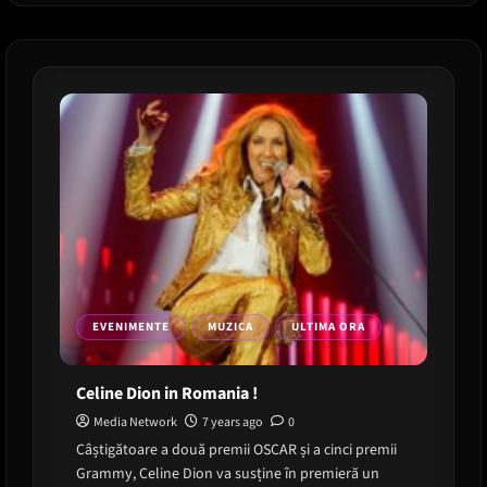
Saga
Festival
2021
EVENIMENTE
MUZICA
ULTIMA ORA
Celine Dion in Romania !
Media Network
7 years ago
0
Câștigătoare a două premii OSCAR și a cinci premii
Grammy, Celine Dion va susține în premieră un