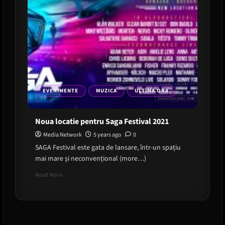
EVENIMENTE
MUZICA
ULTIMA ORA
Noua locatie pentru Saga Festival 2021
Media Network
5 years ago
0
SAGA Festival este gata de lansare, într-un spațiu
mai mare și neconvențional (more…)
Read
Read More
more
about
Noua
locatie
pentru