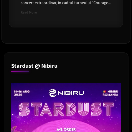
concert extraordinar, în cadrul turneului "Courage...
Read
Read More
more
about
Celine
Dion
in
Romania
!
Stardust @ Nibiru