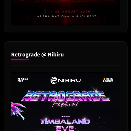
Retrograde @ Nibiru