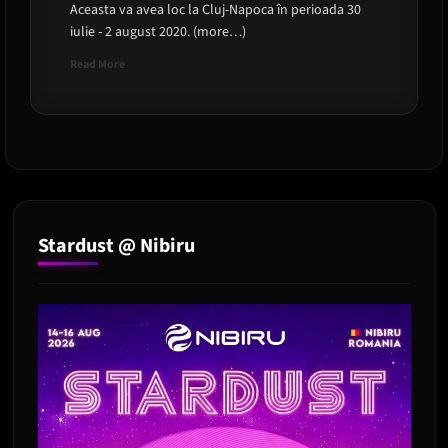
Aceasta va avea loc la Cluj-Napoca în perioada 30
iulie - 2 august 2020. (more…)
Read
Read More
more
about
A
fost
anunțată
cea
de-
a
șasea
Stardust @ Nibiru
ediție
UNTOLD
Festival