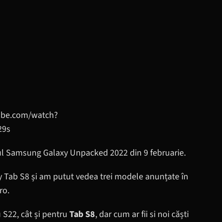
ube.com/watch?
29s
ul Samsung Galaxy Unpacked 2022 din 9 februarie.
xy Tab S8 și am putut vedea trei modele anunțate în
ro.
u S22, cât și pentru
Tab S8
, dar cum ar fii si noi căști