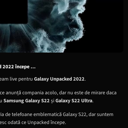
d 2022 începe …
eam live pentru
Galaxy Unpacked 2022
.
 ce anunță compania acolo, dar nu este de mirare daca
ru
Samsung Galaxy S22
și
Galaxy S22 Ultra
.
ria de telefoane emblematică Galaxy S22, dar suntem
resc odată ce Unpacked începe.