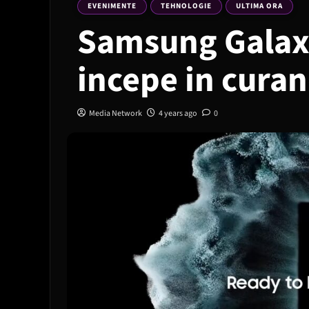
EVENIMENTE
TEHNOLOGIE
ULTIMA ORA
Samsung Galax
incepe in curan
Media Network
4 years ago
0