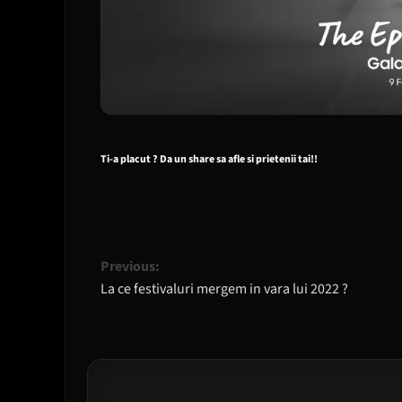
Ti-a placut ? Da un share sa afle si prietenii tai!!
Post
Previous:
La ce festivaluri mergem in vara lui 2022 ?
navigation