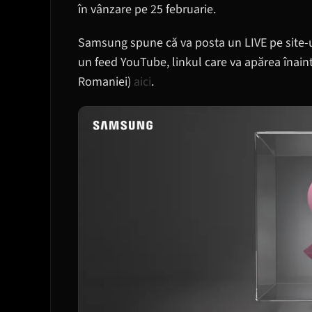
în vânzare pe 25 februarie.
Samsung spune că va posta un LIVE pe site-u
un feed YouTube, linkul care va apărea înain
Romaniei)
aici
.