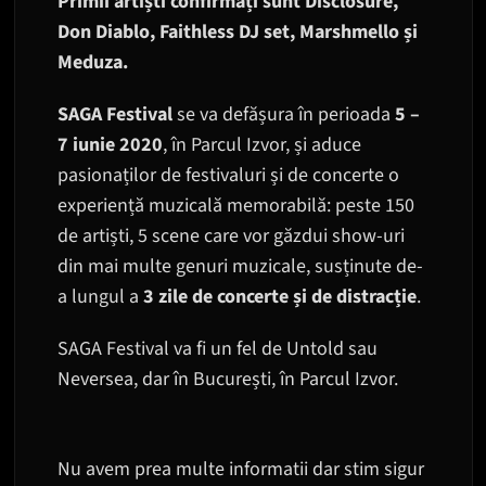
Primii artiști confirmați sunt Disclosure,
Don Diablo, Faithless DJ set, Marshmello și
Meduza.
SAGA Festival
se va defășura în perioada
5 –
7 iunie 2020
, în Parcul Izvor, și aduce
pasionaților de festivaluri și de concerte o
experiență muzicală memorabilă: peste 150
de artiști, 5 scene care vor găzdui show-uri
din mai multe genuri muzicale, susținute de-
a lungul a
3 zile de concerte și de distracție
.
SAGA Festival va fi un fel de Untold sau
Neversea, dar în București, în Parcul Izvor.
Nu avem prea multe informatii dar stim sigur