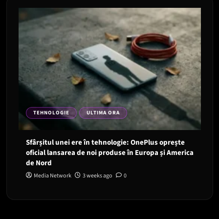
TEHNOLOGIE
ULTIMA ORA
Sfârșitul unei ere în tehnologie: OnePlus oprește
oficial lansarea de noi produse în Europa și America
de Nord
Media Network
3 weeks ago
0