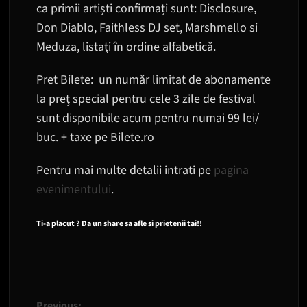
ca primii artiști confirmați sunt: Disclosure,
Don Diablo, Faithless DJ set, Marshmello si
Meduza, listați în ordine alfabetică.
Pret Bilete: un număr limitat de abonamente
la preț special pentru cele 3 zile de festival
sunt disponibile acum pentru numai 99 lei/
buc. + taxe pe Bilete.ro
Pentru mai multe detalii intrati pe
pagina
evenimentului
.
Ti-a placut ? Da un share sa afle si prietenii tai!!
Previous: