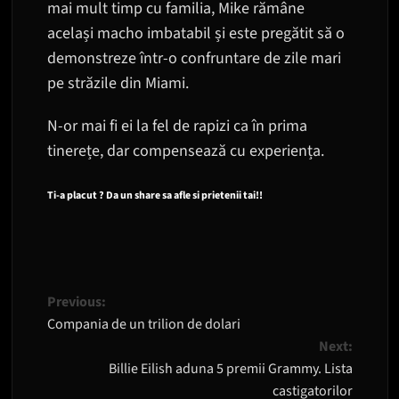
mai mult timp cu familia, Mike rămâne
același macho imbatabil și este pregătit să o
demonstreze într-o confruntare de zile mari
pe străzile din Miami.
N-or mai fi ei la fel de rapizi ca în prima
tinerețe, dar compensează cu experiența.
Ti-a placut ? Da un share sa afle si prietenii tai!!
Post
Previous:
Compania de un trilion de dolari
navigation
Next:
Billie Eilish aduna 5 premii Grammy. Lista
castigatorilor