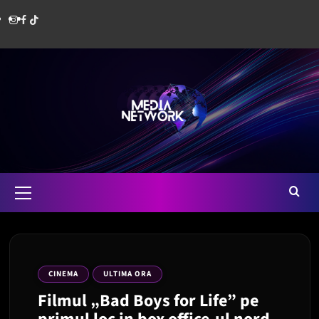
Skip
Instagram
Facebook
Media
to
content
Network
Romania
Primary
Menu
CINEMA
ULTIMA ORA
Filmul „Bad Boys for Life” pe