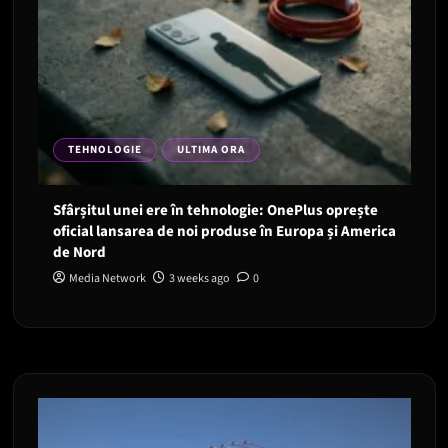
TEHNOLOGIE
ULTIMA ORA
Sfârșitul unei ere în tehnologie: OnePlus oprește
oficial lansarea de noi produse în Europa și America
de Nord
Media Network
3 weeks ago
0