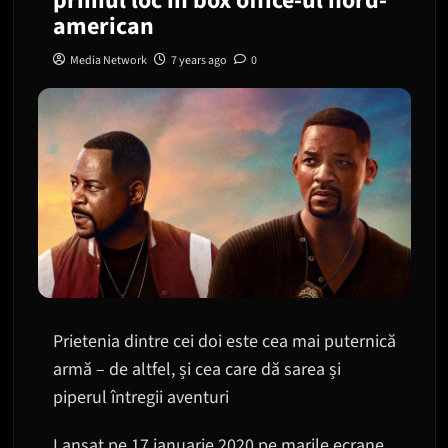
primul loc in box office-ul nord-
american
Media Network
7 years ago
0
Prietenia dintre cei doi este cea mai puternică
armă – de altfel, și cea care dă sarea și
piperul întregii aventuri
Lansat pe 17 ianuarie 2020 pe marile ecrane