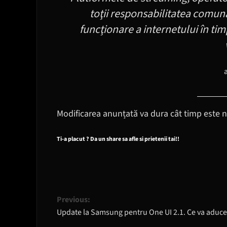
toţii responsabilitatea comun
funcţionare a internetului în t
Modificarea anunțată va dura cât timp este n
Ti-a placut ? Da un share sa afle si prietenii tai!!
Post
Previous:
Update la Samsung pentru One UI 2.1. Ce va aduc
navigation