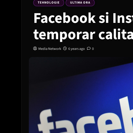
TEHNOLOGIE
ULTIMA ORA
Facebook si In
temporar calita
Media Network
6 years ago
0