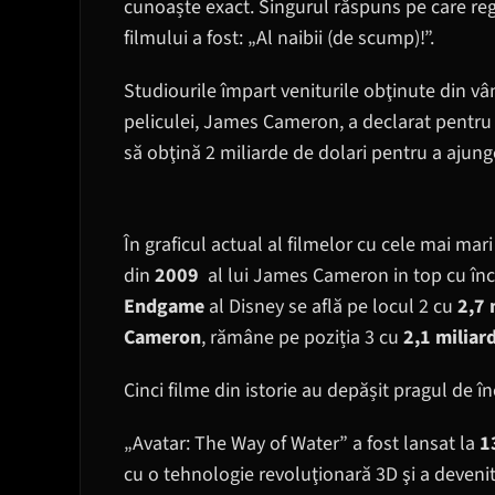
cunoaște exact. Singurul răspuns pe care re
filmului a fost: „Al naibii (de scump)!”.
Studiourile împart veniturile obţinute din vân
peliculei, James Cameron, a declarat pentru 
să obţină 2 miliarde de dolari pentru a ajung
În graficul actual al filmelor cu cele mai mari
din
2009
al lui James Cameron in top cu înca
Endgame
al Disney se află pe locul 2 cu
2,7 
Cameron
, rămâne pe poziția 3 cu
2,1 miliar
Cinci filme din istorie au depășit pragul de în
„Avatar: The Way of Water” a fost lansat la
1
cu o tehnologie revoluţionară 3D şi a devenit