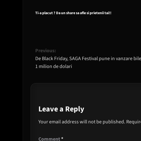
Ti-a placut ? Da un share sa afle si prietenii tai!!
Post
Previous:
De Black Friday, SAGA Festival pune in vanzare bile
navigation
1 milion de dolari
Leave a Reply
Your email address will not be published.
Requir
Comment
*