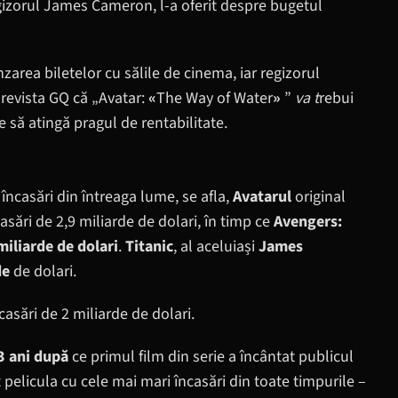
gizorul James Cameron, l-a oferit despre bugetul
zarea biletelor cu sălile de cinema, iar regizorul
revista GQ că „Avatar:
«
The Way of Water
»
”
va t
rebui
e să atingă pragul de rentabilitate.
 încasări din întreaga lume, se afla,
Avatarul
original
sări de 2,9 miliarde de dolari, în timp ce
Avengers:
miliarde de dolari
.
Titanic
, al aceluiași
James
de
de dolari.
casări de 2 miliarde de dolari.
3 ani după
ce primul film din serie a încântat publicul
 pelicula cu cele mai mari încasări din toate timpurile –