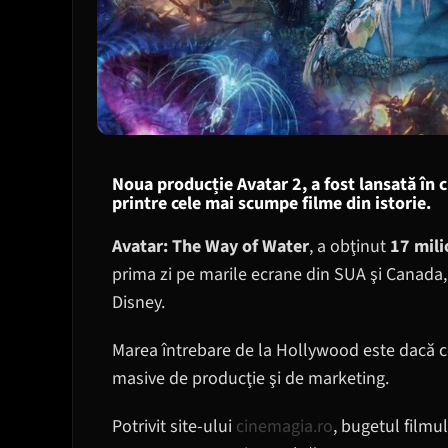
Noua producție Avatar 2, a fost lansată în
printre cele mai scumpe filme din istorie.
Avatar: The Way of Water
, a obţinut
17 mili
prima zi pe marile ecrane din SUA şi Canada,
Disney.
Marea întrebare de la Hollywood este dacă ce
masive de producţie şi de marketing.
Potrivit site-ului
cinemagia.ro
, bugetul filmul