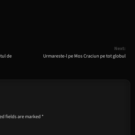
Next:
tul de
Urmareste-l pe Mos Craciun pe tot globul
ed fields are marked
*