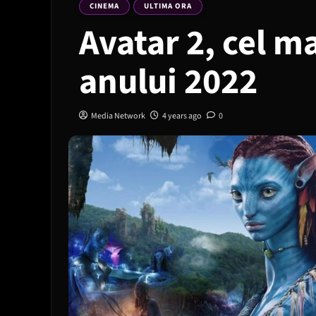
CINEMA
ULTIMA ORA
Avatar 2, cel ma
anului 2022
Media Network
4 years ago
0