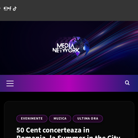
Skip
Instagram
Facebook
Media
to
content
Network
Romania
Primary
Menu
EVENIMENTE
MUZICA
ULTIMA ORA
50 Cent concerteaza in