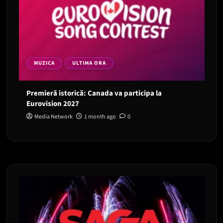
MUZICA
ULTIMA ORA
Premieră istorică: Canada va participa la
Eurovision 2027
Media Network
1 month ago
0