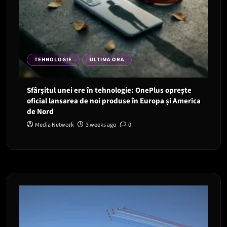
TEHNOLOGIE
ULTIMA ORA
Sfârșitul unei ere în tehnologie: OnePlus oprește
oficial lansarea de noi produse în Europa și America
de Nord
Media Network
3 weeks ago
0