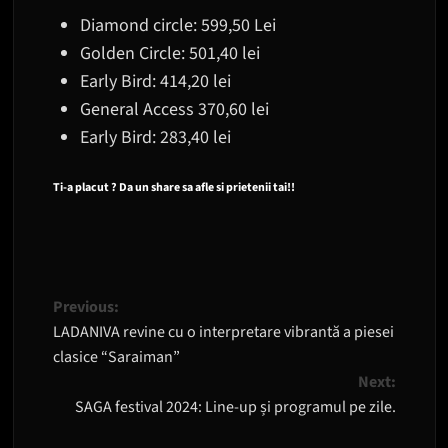
Diamond circle: 599,50 Lei
Golden Circle: 501,40 lei
Early Bird: 414,20 lei
General Access 370,60 lei
Early Bird: 283,40 lei
Ti-a placut ? Da un share sa afle si prietenii tai!!
Post
Previous:
LADANIVA revine cu o interpretare vibrantă a piesei
navigation
clasice “Saraiman”
Next:
SAGA festival 2024: Line-up și programul pe zile.