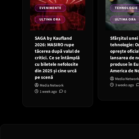
EVENIMENTE
TEHNOLOGIE
ULTIMA ORA
ULTIMA ORA
SAGA by Kaufland
Sfârșitul unei
2026: MASIRO rupe
tehnologie: 
tăcerea după valul de
oprește oficia
critici. Ce se întâmplă
lansarea de n
cu biletele nefolosite
produse în Eu
din 2025 și cine urcă
America de N
pe scenă
Media Network
3 weeks ago
Media Network
1 week ago
0