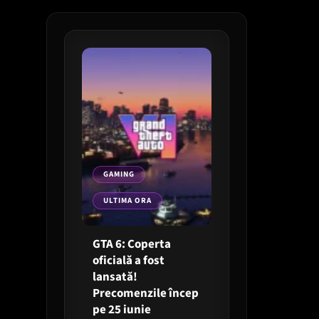
GAMING
ULTIMA ORA
GTA 6: Coperta
oficială a fost
lansată!
Precomenzile încep
pe 25 iunie