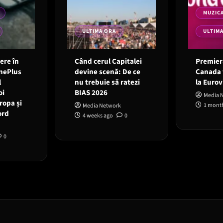
MUZIC
ULTIMA ORA
ULTIM
 ere în
Când cerul Capitalei
Premieră
OnePlus
devine scenă: De ce
Canada 
l
nu trebuie să ratezi
la Eurov
oi
BIAS 2026
Media 
ropa și
1 mont
Media Network
ord
4 weeks ago
0
0