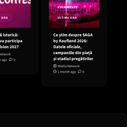
A
EVENIMENTE
A ORA
ULTIMA ORA
 istorică:
Ce știm despre SAGA
va participa
by Kaufland 2026:
ision 2027
Datele oficiale,
campaniile din piață
Network
și stadiul pregătirilor
h ago
0
Media Network
1 month ago
0