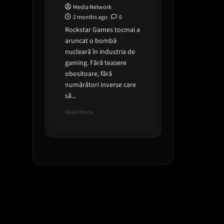
Media Network
2 months ago
0
Rockstar Games tocmai a
aruncat o bombă
nucleară în industria de
gaming. Fără teasere
obositoare, fără
numărători inverse care
să...
Read
Read More
more
about
GTA
6:
Coperta
oficială
a
fost
lansată!
Precomenzile
încep