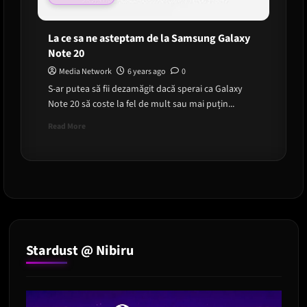
La ce sa ne asteptam de la Samsung Galaxy
Note 20
Media Network
6 years ago
0
S-ar putea să fii dezamăgit dacă sperai ca Galaxy
Note 20 să coste la fel de mult sau mai puțin...
Read
Read More
more
about
La
ce
sa
ne
asteptam
de
la
Stardust @ Nibiru
Samsung
Galaxy
Note
20