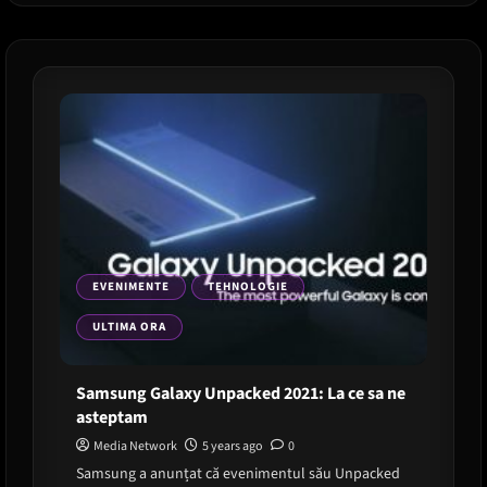
S23
EVENIMENTE
TEHNOLOGIE
ULTIMA ORA
Samsung Galaxy Unpacked 2021: La ce sa ne
asteptam
Media Network
5 years ago
0
Samsung a anunțat că evenimentul său Unpacked