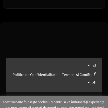
Instagram
Facebook
Politica de Confidențialitate
Termeni și Condiții
Media
Network
Romania
© 2026
Media Network Romania
. All rights reserved.
Acest website folosește cookie-uri pentru a vă îmbunătăți experiența.
Vom presupune că sunteți de acord cu asta, dar puteți renunța dacă