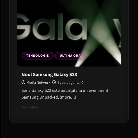
TEHNOLOGIE
ULTIMA ORA
Noul Samsung Galaxy S23
Media Network
4 years ago
0
Seria Galaxy S23 este anunțată la un eveniment
Samsung Unpacked, (more…)
Read
Read More
more
about
Noul
Samsung
Galaxy