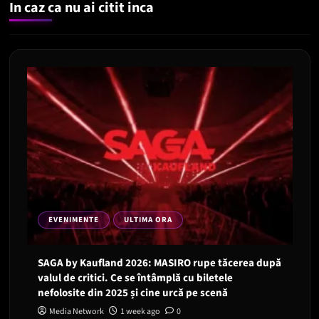
In caz ca nu ai citit inca
EVENIMENTE
ULTIMA ORA
SAGA by Kaufland 2026: MASIRO rupe tăcerea după
valul de critici. Ce se întâmplă cu biletele
nefolosite din 2025 și cine urcă pe scenă
Media Network
1 week ago
0