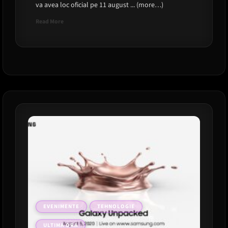
va avea loc oficial pe 11 august ... (more…)
Read
Read More
more
about
Samsung
Galaxy
Unpacked
2021:
La
ce
sa
ne
asteptam
EVENIMENTE
TEHNOLOGIE
ULTIMA ORA