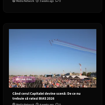
Media Network
3 weeks ago
0
ULTIMA ORA
Când cerul Capitalei devine scenă: De ce nu
trebuie să ratezi BIAS 2026
Media Network
4 weeks ago
0