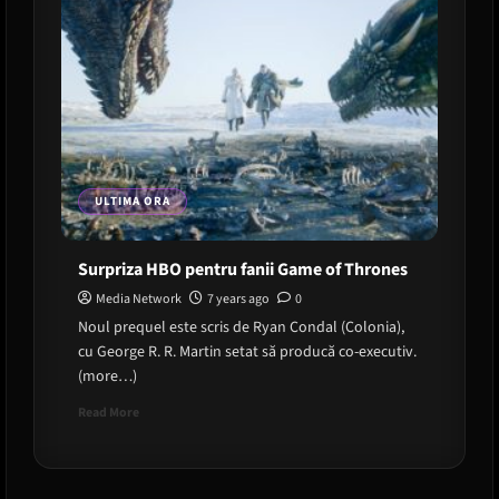
ULTIMA ORA
Surpriza HBO pentru fanii Game of Thrones
Media Network
7 years ago
0
Noul prequel este scris de Ryan Condal (Colonia),
cu George R. R. Martin setat să producă co-executiv.
(more…)
Read
Read More
more
about
Surpriza
HBO