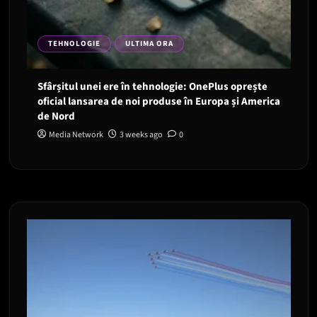
TEHNOLOGIE
ULTIMA ORA
Sfârșitul unei ere în tehnologie: OnePlus oprește
oficial lansarea de noi produse în Europa și America
de Nord
Media Network
3 weeks ago
0