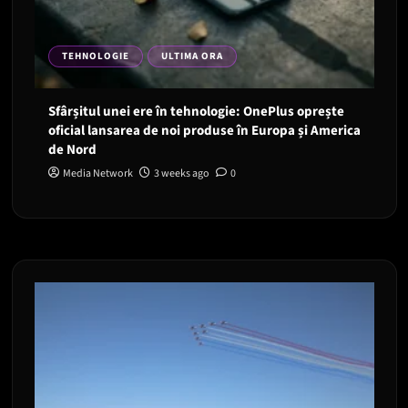
TEHNOLOGIE
ULTIMA ORA
Sfârșitul unei ere în tehnologie: OnePlus oprește
oficial lansarea de noi produse în Europa și America
de Nord
Media Network
3 weeks ago
0