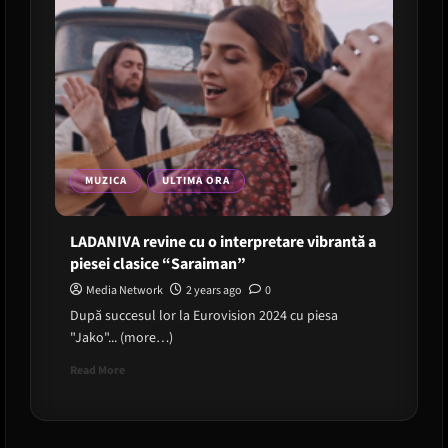
MUZICA
ULTIMA ORA
LADANIVA revine cu o interpretare vibrantă a
piesei clasice “Saraiman”
Media Network
2 years ago
0
După succesul lor la Eurovision 2024 cu piesa
"Jako"... (more…)
Read
Read More
more
about
LADANIVA
revine