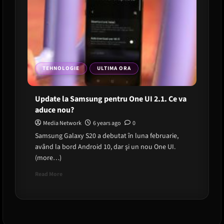
TEHNOLOGIE
ULTIMA ORA
Update la Samsung pentru One UI 2.1. Ce va
aduce nou?
Media Network
6 years ago
0
Samsung Galaxy S20 a debutat în luna februarie,
având la bord Android 10, dar şi un nou One UI.
(more…)
Read
Read More
more
about
Update
la
Samsung