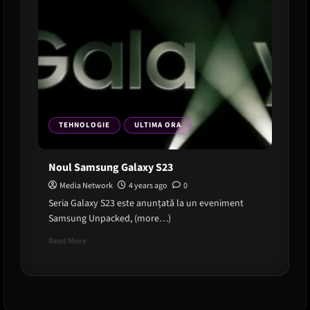
TEHNOLOGIE
ULTIMA ORA
Noul Samsung Galaxy S23
Media Network
4 years ago
0
Seria Galaxy S23 este anunțată la un eveniment
Samsung Unpacked, (more…)
Read
Read More
more
about
Noul
Samsung
Galaxy