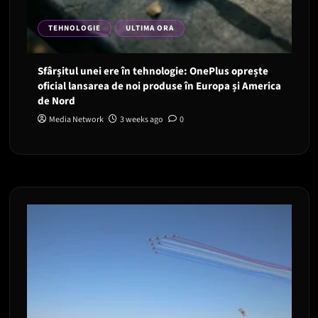
TEHNOLOGIE
ULTIMA ORA
Sfârșitul unei ere în tehnologie: OnePlus oprește
oficial lansarea de noi produse în Europa și America
de Nord
Media Network
3 weeks ago
0