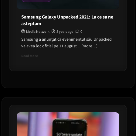
Samsung Galaxy Unpacked 2021: La ce sa ne
asteptam
Media Network
5 years ago
0
Samsung a anunțat că evenimentul său Unpacked
va avea loc oficial pe 11 august ... (more…)
Read
Read More
more
about
Samsung
Galaxy
Unpacked
2021:
La
ce
sa
ne
asteptam