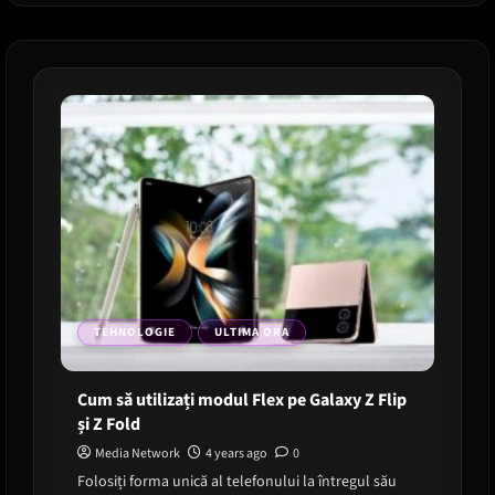
S23
TEHNOLOGIE
ULTIMA ORA
Cum să utilizați modul Flex pe Galaxy Z Flip
și Z Fold
Media Network
4 years ago
0
Folosiți forma unică al telefonului la întregul său