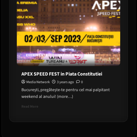
EVENIMENTE
ULTIMA ORA
APEX SPEED FEST in Piata Constitutiei
Media Network
3 years ago
0
București, pregătește-te pentru cel mai palpitant
weekend al anului! (more…)
Read
Read More
more
about
APEX
SPEED
FEST