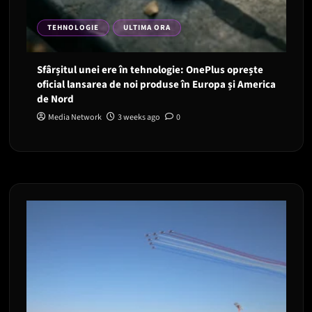
TEHNOLOGIE
ULTIMA ORA
Sfârșitul unei ere în tehnologie: OnePlus oprește
oficial lansarea de noi produse în Europa și America
de Nord
Media Network
3 weeks ago
0