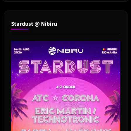
in
Piata
Constitutiei
Stardust @ Nibiru