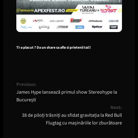
Ti-a placut ? Da un share sa afle si prietenii tai!!
Post
Previous:
James Hype lansează primul show Stereohype la
navigation
București
Next:
38 de piloți trăsniți au sfidat gravitația la Red Bull
Flugtag cu mașinăriile lor zburătoare