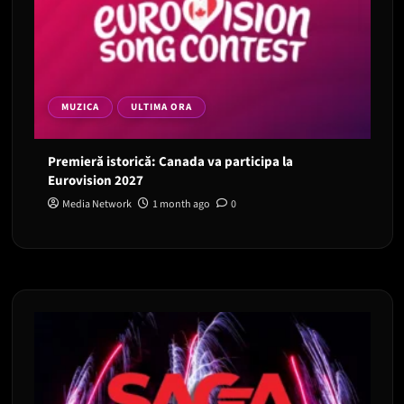
MUZICA
ULTIMA ORA
Premieră istorică: Canada va participa la
Eurovision 2027
Media Network
1 month ago
0