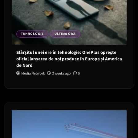
TEHNOLOGIE
ULTIMA ORA
Sfârșitul unei ere în tehnologie: OnePlus oprește
oficial lansarea de noi produse în Europa și America
de Nord
Media Network
3 weeks ago
0