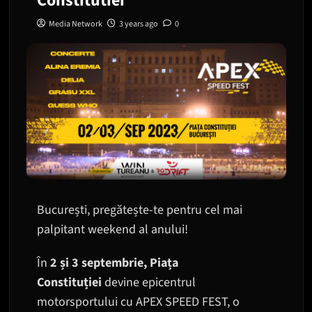
Constitutiei
Media Network
3 years ago
0
București, pregătește-te pentru cel mai
palpitant weekend al anului!
În
2 și 3 septembrie, Piața
Constituției
devine epicentrul
motorsportului cu APEX SPEED FEST, o