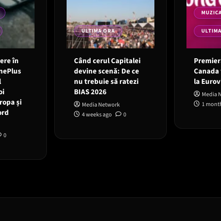
MUZIC
ULTIMA ORA
ULTIM
 ere în
Când cerul Capitalei
Premieră
OnePlus
devine scenă: De ce
Canada 
l
nu trebuie să ratezi
la Eurov
oi
BIAS 2026
Media 
ropa și
1 mont
Media Network
ord
4 weeks ago
0
0