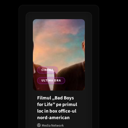
CINEMA
ULTIMA ORA
Filmul „Bad Boys
for Life” pe primul
loc in box office-ul
nord-american
Media Network