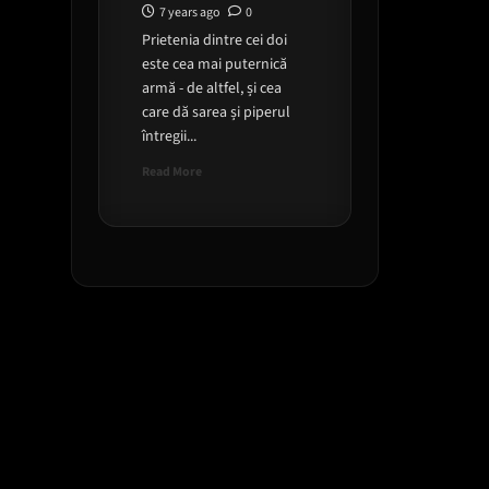
7 years ago
0
Prietenia dintre cei doi
este cea mai puternică
armă - de altfel, și cea
care dă sarea și piperul
întregii...
Read
Read More
more
about
Filmul
„Bad
Boys
for
Life”
pe
primul
loc
in
box
office-
ul
nord-