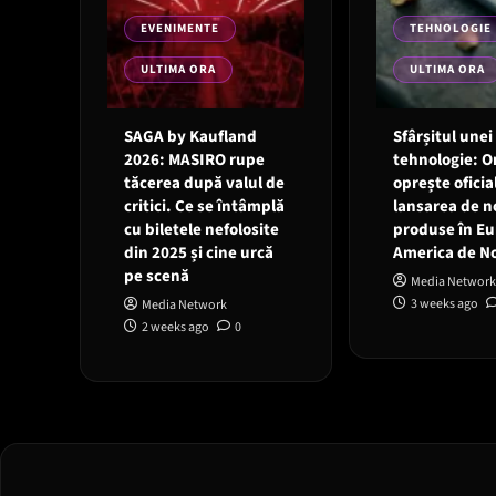
EVENIMENTE
TEHNOLOGIE
ULTIMA ORA
ULTIMA ORA
SAGA by Kaufland
Sfârșitul unei
2026: MASIRO rupe
tehnologie: 
tăcerea după valul de
oprește oficia
critici. Ce se întâmplă
lansarea de n
cu biletele nefolosite
produse în Eu
din 2025 și cine urcă
America de N
pe scenă
Media Network
3 weeks ago
Media Network
2 weeks ago
0