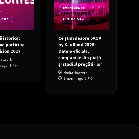
A
EVENIMENTE
A ORA
ULTIMA ORA
 istorică:
Ce știm despre SAGA
va participa
by Kaufland 2026:
ision 2027
Datele oficiale,
campaniile din piață
Network
și stadiul pregătirilor
h ago
0
Media Network
1 month ago
0