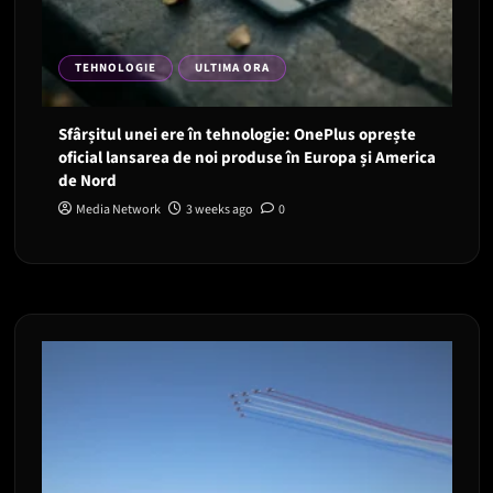
TEHNOLOGIE
ULTIMA ORA
Sfârșitul unei ere în tehnologie: OnePlus oprește
oficial lansarea de noi produse în Europa și America
de Nord
Media Network
3 weeks ago
0