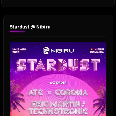
parteneriat
cu
Posta
Romana
Stardust @ Nibiru