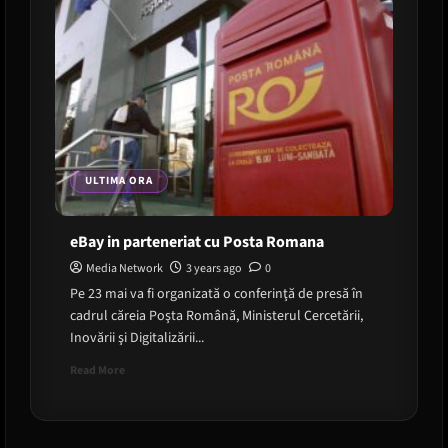
ULTIMA ORA
eBay in parteneriat cu Posta Romana
Media Network
3 years ago
0
Pe 23 mai va fi organizată o conferinţă de presă în
cadrul căreia Poşta Română, Ministerul Cercetării,
Inovării şi Digitalizării...
Read
Read More
more
about
eBay
in