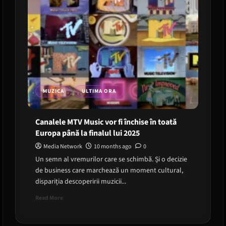
MUZICA
ULTIMA ORA
Canalele MTV Music vor fi închise în toată
Europa până la finalul lui 2025
Media Network
10 months ago
0
Un semn al vremurilor care se schimbă. Și o decizie
de business care marchează un moment cultural,
dispariția descoperirii muzicii...
Read
Read More
more
about
Canalele