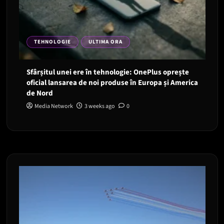
TEHNOLOGIE
ULTIMA ORA
Sfârșitul unei ere în tehnologie: OnePlus oprește
oficial lansarea de noi produse în Europa și America
de Nord
Media Network
3 weeks ago
0