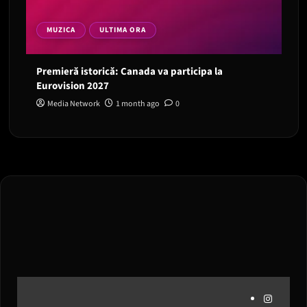
MUZICA
ULTIMA ORA
Premieră istorică: Canada va participa la
Eurovision 2027
Media Network
1 month ago
0
Instagram