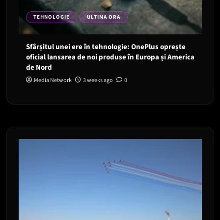
TEHNOLOGIE
ULTIMA ORA
Sfârșitul unei ere în tehnologie: OnePlus oprește
oficial lansarea de noi produse în Europa și America
de Nord
Media Network
3 weeks ago
0