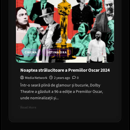
CINEMA
ULTIMA ORA
Noaptea strălucitoare a Premiilor Oscar 2024
Media Network
2 years ago
0
Într-o seară plină de glamour și bucurie, Dolby
Theatre a găzduit a 96-a ediție a Premiilor Oscar,
unde nominalizații și...
Read
Read More
more
about
Noaptea
strălucitoare