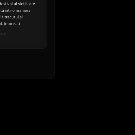
festival al vieții care
tă într-o manieră
lă trecutul și
ul. (more…)
Read
More
more
about
Nostalgia
2022
in
Parcul
Izvor