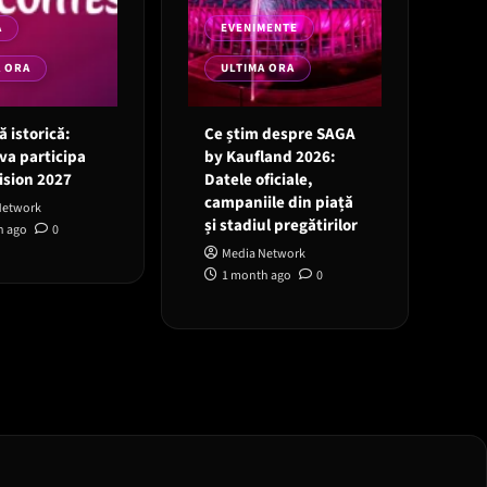
A
EVENIMENTE
A ORA
ULTIMA ORA
 istorică:
Ce știm despre SAGA
va participa
by Kaufland 2026:
ision 2027
Datele oficiale,
campaniile din piață
Network
și stadiul pregătirilor
h ago
0
Media Network
1 month ago
0