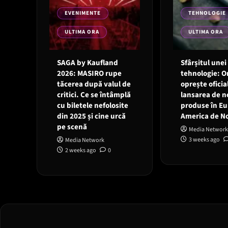
EVENIMENTE
TEHNOLOGIE
ULTIMA ORA
ULTIMA ORA
SAGA by Kaufland
Sfârșitul unei
2026: MASIRO rupe
tehnologie: 
tăcerea după valul de
oprește oficia
critici. Ce se întâmplă
lansarea de n
cu biletele nefolosite
produse în Eu
din 2025 și cine urcă
America de N
pe scenă
Media Network
3 weeks ago
Media Network
2 weeks ago
0