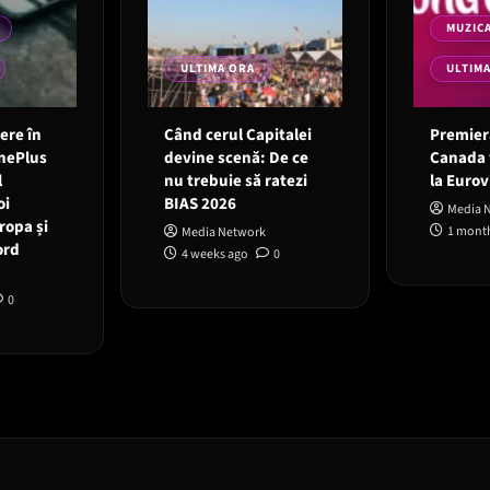
MUZIC
ULTIMA ORA
ULTIM
 ere în
Când cerul Capitalei
Premieră
OnePlus
devine scenă: De ce
Canada 
l
nu trebuie să ratezi
la Eurov
oi
BIAS 2026
Media 
ropa și
1 mont
Media Network
ord
4 weeks ago
0
0