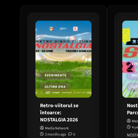
EV
EVENIMENTE
MUZ
ULTIMA ORA
ULT
Retro-viitorul se
Nost
întoarce:
Parc
NOSTALGIA 2026
Med
4 y
Media Network
3 months ago
0
NOSTA