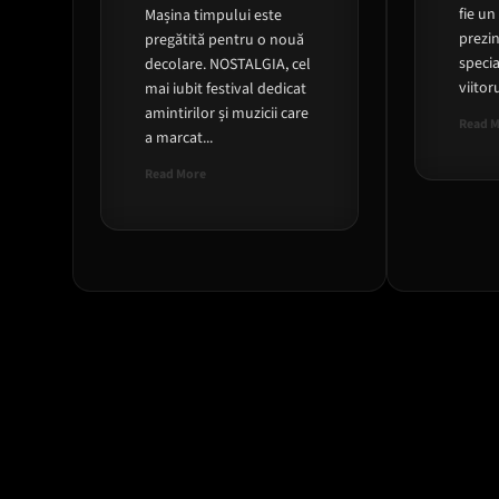
fie un 
Mașina timpului este
prezin
pregătită pentru o nouă
specia
decolare. NOSTALGIA, cel
viitor
mai iubit festival dedicat
amintirilor și muzicii care
Read 
a marcat...
Read
Read More
more
about
Retro-
viitorul
se
întoarce:
NOSTALGIA
2026