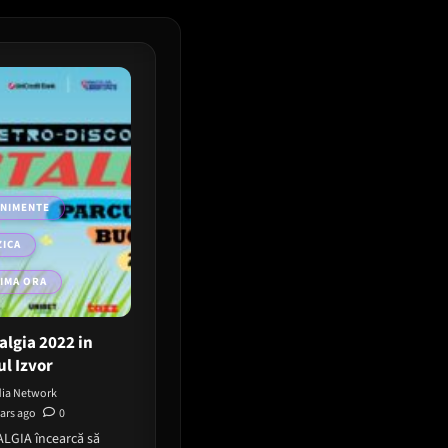
ENIMENTE
ICA
IMA ORA
algia 2022 in
ul Izvor
ia Network
ears ago
0
LGIA încearcă să