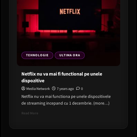
TEHNOLOGIE
ULTIMA ORA
Netflix nu va mai fi functional pe unele
dispozitive
Media Network
7 years ago
0
Netflix nu va mai functiona pe unele dispozitivele
de streaming incepand cu 1 decembrie. (more…)
Read
Read More
more
about
Netflix
nu