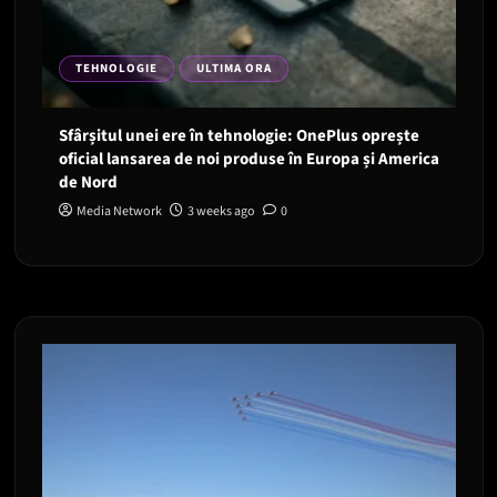
TEHNOLOGIE
ULTIMA ORA
Sfârșitul unei ere în tehnologie: OnePlus oprește
oficial lansarea de noi produse în Europa și America
de Nord
Media Network
3 weeks ago
0