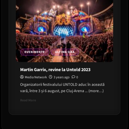
EVENIMENTE
ULTIMA ORA
Martin Garrix, revine la Untold 2023
Media Network
3 years ago
0
Organizatorii festivalului UNTOLD aduc în această
vară, între 3 și 6 august, pe Cluj-Arena ... (more…)
Read
Read More
more
about
Martin
Garrix,
revine