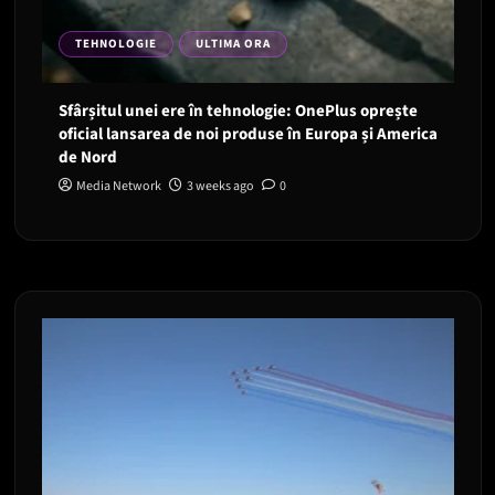
TEHNOLOGIE
ULTIMA ORA
Sfârșitul unei ere în tehnologie: OnePlus oprește
oficial lansarea de noi produse în Europa și America
de Nord
Media Network
3 weeks ago
0