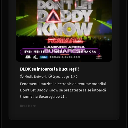
EVENIMENTE
MUZICA
ULTIMA ORA
DLDK se întoarce la București!
Media Network
2 years ago
0
Fenomenul muzical electronic de renume mondial
Don’t Let Daddy Know se pregătește să se întoarcă
triumfal la București pe 21...
Read
Read More
more
about
DLDK
se