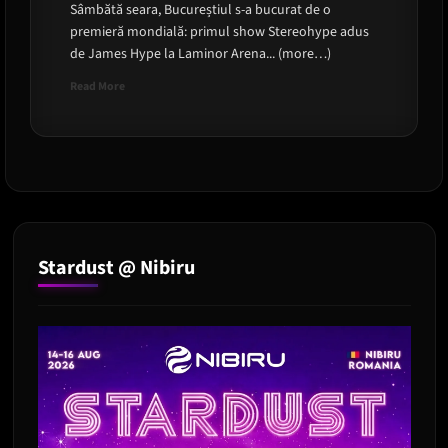
Sâmbătă seara, Bucureștiul s-a bucurat de o
premieră mondială: primul show Stereohype adus
de James Hype la Laminor Arena... (more…)
Read
Read More
more
about
James
Hype
a
adus
pentru
prima
dată
Stardust @ Nibiru
show-
ul
Stereohype
la
București