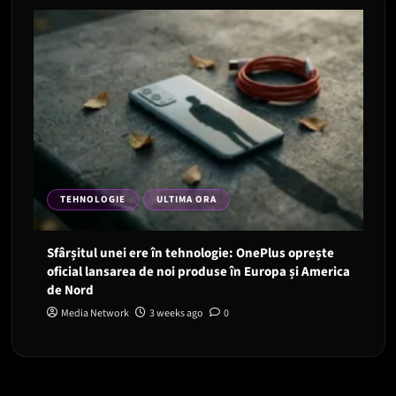
TEHNOLOGIE
ULTIMA ORA
Sfârșitul unei ere în tehnologie: OnePlus oprește
oficial lansarea de noi produse în Europa și America
de Nord
Media Network
3 weeks ago
0