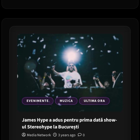
întoarce
la
București!
EVENIMENTE
MUZICA
ULTIMA ORA
James Hype a adus pentru prima dată show-
ul Stereohype la București
Media Network
3 years ago
0