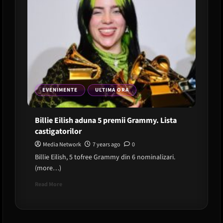
EVENIMENTE
ULTIMA ORA
Billie Eilish aduna 5 premii Grammy. Lista
castigatorilor
Media Network
7 years ago
0
Billie Eilish, 5 tofree Grammy din 6 nominalizari.
(more…)
Read
Read More
more
about
Billie
Eilish