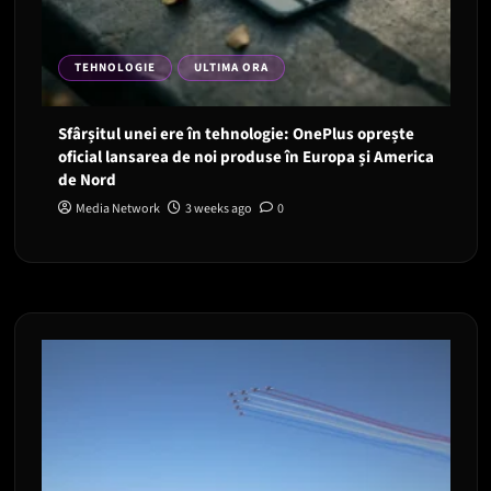
TEHNOLOGIE
ULTIMA ORA
Sfârșitul unei ere în tehnologie: OnePlus oprește
oficial lansarea de noi produse în Europa și America
de Nord
Media Network
3 weeks ago
0