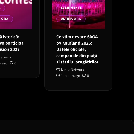
A
EVENIMENTE
A ORA
ULTIMA ORA
 istorică:
Ce știm despre SAGA
va participa
by Kaufland 2026:
ision 2027
Datele oficiale,
campaniile din piață
Network
și stadiul pregătirilor
h ago
0
Media Network
1 month ago
0