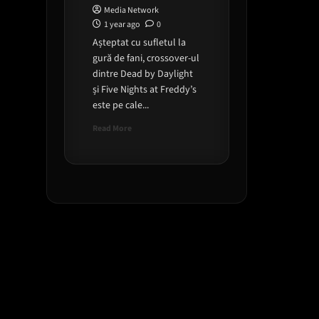
Media Network
1 year ago
0
Așteptat cu sufletul la
gură de fani, crossover-ul
dintre Dead by Daylight
și Five Nights at Freddy’s
este pe cale...
Read
Read More
more
about
Dead
by
Daylight
x
Five
Nights
at
Freddy’s:
Ce
aduce
cel
mai