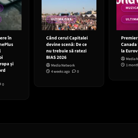
MUZIC
ULTIMA ORA
ULTIM
 ere în
Când cerul Capitalei
Premieră
OnePlus
devine scenă: De ce
Canada 
l
nu trebuie să ratezi
la Eurov
oi
BIAS 2026
Media 
ropa și
1 mont
Media Network
ord
4 weeks ago
0
0