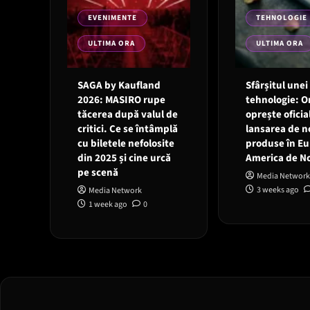
EVENIMENTE
TEHNOLOGIE
ULTIMA ORA
ULTIMA ORA
SAGA by Kaufland
Sfârșitul unei
2026: MASIRO rupe
tehnologie: 
tăcerea după valul de
oprește oficia
critici. Ce se întâmplă
lansarea de n
cu biletele nefolosite
produse în Eu
din 2025 și cine urcă
America de N
pe scenă
Media Network
3 weeks ago
Media Network
1 week ago
0