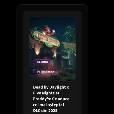
GAMING
ULTIMA ORA
Dead by Daylight x
Five Nights at
Freddy’s: Ce aduce
cel mai așteptat
DLC din 2025