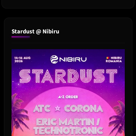
Vert
și
J
Balvin
la
Stardust @ Nibiru
Neversea
2023