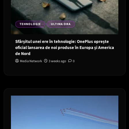
TEHNOLOGIE
ULTIMA ORA
Sfârșitul unei ere în tehnologie: OnePlus oprește
oficial lansarea de noi produse în Europa și America
de Nord
Media Network
3 weeks ago
0