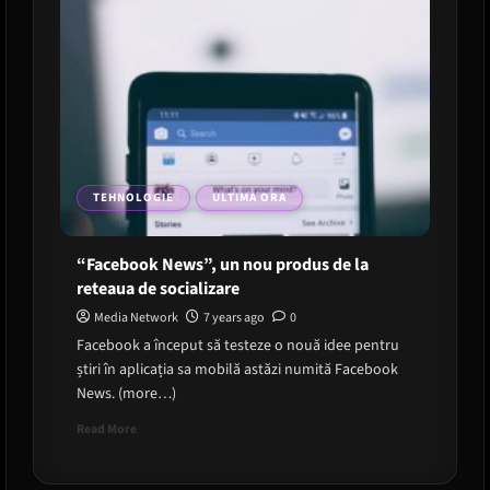
TEHNOLOGIE
ULTIMA ORA
“Facebook News”, un nou produs de la
reteaua de socializare
Media Network
7 years ago
0
Facebook a început să testeze o nouă idee pentru
știri în aplicația sa mobilă astăzi numită Facebook
News. (more…)
Read
Read More
more
about
“Facebook