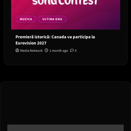
MUZICA
ULTIMA ORA
Premieră istorică: Canada va participa la
Eurovision 2027
Media Network
1 month ago
0