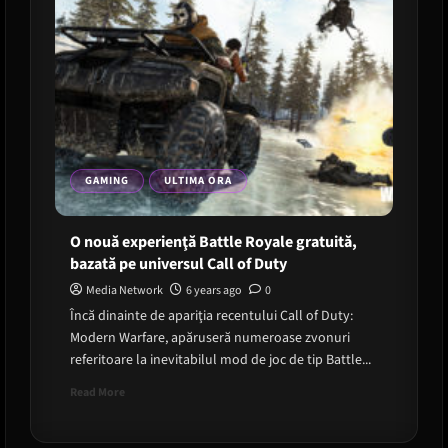
GAMING
ULTIMA ORA
O nouă experienţă Battle Royale gratuită,
bazată pe universul Call of Duty
Media Network
6 years ago
0
Încă dinainte de apariţia recentului Call of Duty:
Modern Warfare, apăruseră numeroase zvonuri
referitoare la inevitabilul mod de joc de tip Battle...
Read
Read More
more
about
O