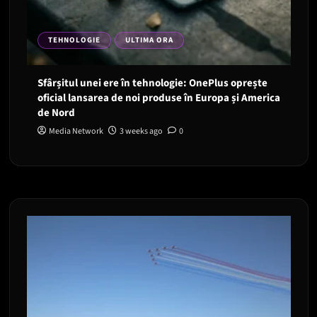
TEHNOLOGIE
ULTIMA ORA
Sfârșitul unei ere în tehnologie: OnePlus oprește
oficial lansarea de noi produse în Europa și America
de Nord
Media Network
3 weeks ago
0