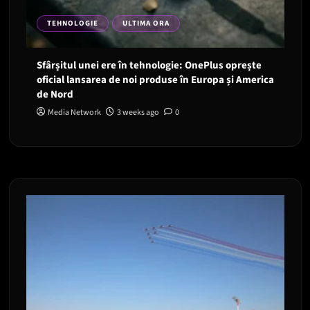
TEHNOLOGIE
ULTIMA ORA
Sfârșitul unei ere în tehnologie: OnePlus oprește
oficial lansarea de noi produse în Europa și America
de Nord
Media Network
3 weeks ago
0