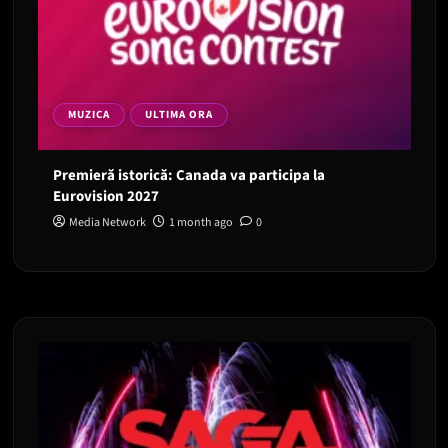
MUZICA
ULTIMA ORA
Premieră istorică: Canada va participa la
Eurovision 2027
Media Network
1 month ago
0