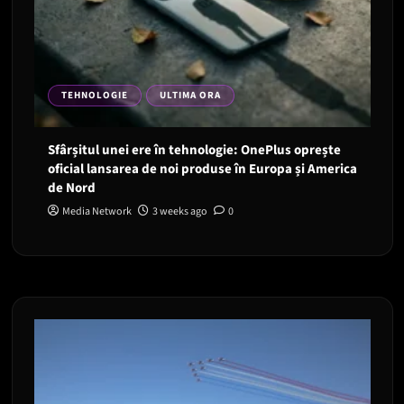
TEHNOLOGIE
ULTIMA ORA
Sfârșitul unei ere în tehnologie: OnePlus oprește
oficial lansarea de noi produse în Europa și America
de Nord
Media Network
3 weeks ago
0