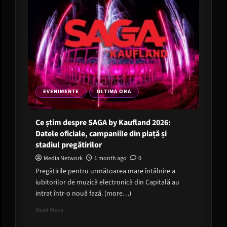
EVENIMENTE
ULTIMA ORA
Ce știm despre SAGA by Kaufland 2026:
Datele oficiale, campaniile din piață și
stadiul pregătirilor
Media Network
1 month ago
0
Pregătirile pentru următoarea mare întâlnire a
iubitorilor de muzică electronică din Capitală au
intrat într-o nouă fază. (more…)
Read
Read More
more