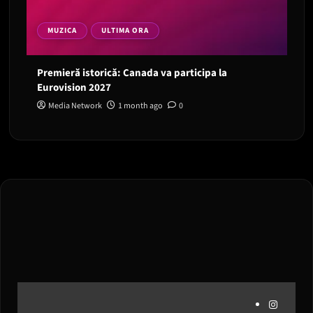
MUZICA
ULTIMA ORA
Premieră istorică: Canada va participa la
Eurovision 2027
Media Network
1 month ago
0
Instagram