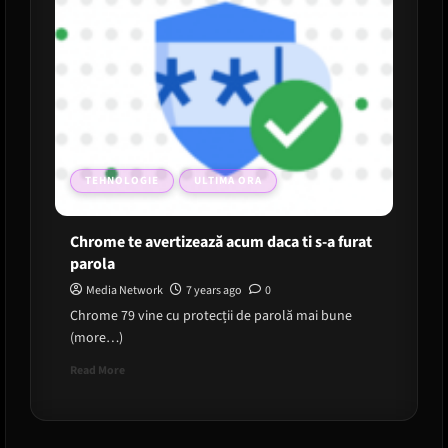
TEHNOLOGIE
ULTIMA ORA
Chrome te avertizează acum daca ti s-a furat
parola
Media Network
7 years ago
0
Chrome 79 vine cu protecții de parolă mai bune
(more…)
Read
Read More
more
about
Chrome
te