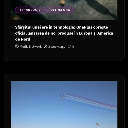
TEHNOLOGIE
ULTIMA ORA
Sfârșitul unei ere în tehnologie: OnePlus oprește
oficial lansarea de noi produse în Europa și America
de Nord
Media Network
3 weeks ago
0