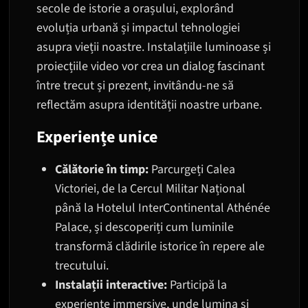
secole de istorie a orașului, explorând
evoluția urbană și impactul tehnologiei
asupra vieții noastre. Instalațiile luminoase și
proiecțiile video vor crea un dialog fascinant
între trecut și prezent, invitându-ne să
reflectăm asupra identității noastre urbane.
Experiențe unice
Călătorie în timp:
Parcurgeți Calea
Victoriei, de la Cercul Militar Național
până la Hotelul InterContinental Athénée
Palace, și descoperiți cum luminile
transformă clădirile istorice în repere ale
trecutului.
Instalații interactive:
Participă la
experiențe immersive, unde lumina și