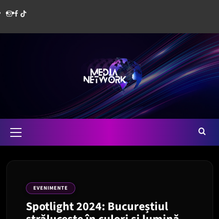
Skip
Instagram
Facebook
Media
to
content
Network
Romania
Primary
Menu
EVENIMENTE
Spotlight 2024: Bucureștiul