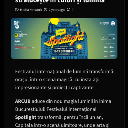
strălucește în culori și lumină
Media Network
2 years ago
0
Festivalul internațional de lumină transformă
orașul într-o scenă magică, cu instalații
impresionante și proiecții captivante.
ARCUB
aduce din nou magia luminii în inima
Bucureștiului! Festivalul internațional
Spotlight
transformă, pentru încă un an,
Capitala într-o scenă uimitoare, unde arta și