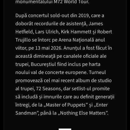
monumentalului M72 World Tour.
După concertul sold-out din 2019, care a
doborât recordurile de asistență, James
Hetfield, Lars Ulrich, Kirk Hammett și Robert
Trujillo se întorc pe Arena Națională anul
viitor, pe 13 mai 2026. Anunțul a fost făcut în
această dimineață pe canalele oficiale ale
trupei, Bucureștiul fiind inclus pe harta
noului val de concerte europene. Turneul
promovează cel mai recent album de studio
al trupei, 72 Seasons, dar setlist-ul promite
să includă și imnurile care au definit generații
întregi, de la „Master of Puppets” și „Enter
Sandman”, până la „Nothing Else Matters”.