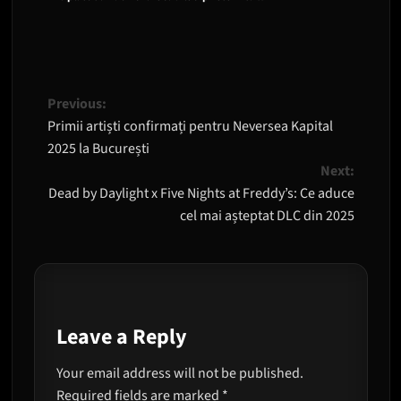
Post
Previous:
Primii artiști confirmați pentru Neversea Kapital
navigation
2025 la București
Next:
Dead by Daylight x Five Nights at Freddy’s: Ce aduce
cel mai așteptat DLC din 2025
Leave a Reply
Your email address will not be published.
Required fields are marked
*