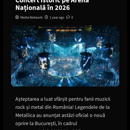
Concert istoric pe Arena
Națională în 2026
Media Network
1 year ago
0
Așteptarea a luat sfârșit pentru fanii muzicii
rock și metal din România! Legendele de la
Metallica au anunțat astăzi oficial o nouă
oprire la București, în cadrul