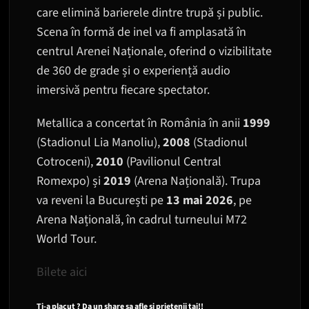
care elimină barierele dintre trupă și public.
Scena în formă de inel va fi amplasată în
centrul Arenei Naționale, oferind o vizibilitate
de 360 de grade și o experiență audio
imersivă pentru fiecare spectator.
Metallica a concertat în România în anii
1999
(Stadionul Lia Manoliu),
2008
(Stadionul
Cotroceni),
2010
(Pavilionul Central
Romexpo) și
2019
(Arena Națională). Trupa
va reveni la București pe
13 mai 2026
, pe
Arena Națională, în cadrul turneului M72
World Tour.
Bilete aici
Ti-a placut ? Da un share sa afle si prietenii tai!!