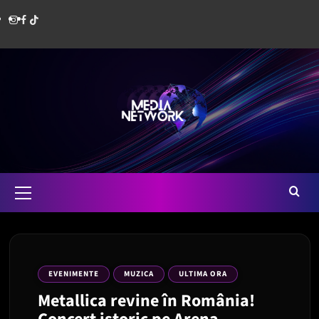
Skip
Instagram
Facebook
Media
to
content
Network
Romania
Primary
Menu
EVENIMENTE
MUZICA
ULTIMA ORA
Metallica revine în România!